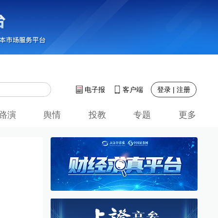
登录 | 注册
电子报
客户端
路演
舆情
投教
专题
更多