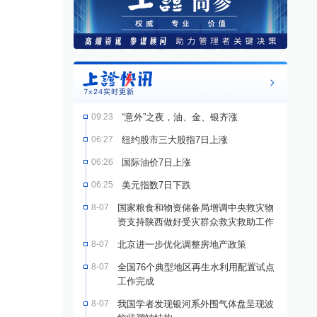
09:23
“意外”之夜，油、金、银齐涨
06:27
纽约股市三大股指7日上涨
06:26
国际油价7日上涨
06:25
美元指数7日下跌
8-07
国家粮食和物资储备局增调中央救灾物
资支持陕西做好受灾群众救灾救助工作
8-07
北京进一步优化调整房地产政策
8-07
全国76个典型地区再生水利用配置试点
工作完成
8-07
我国学者发现银河系外围气体盘呈现波