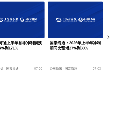
海通上半年扣非净利润预
国泰海通：2026年上半年净利
国泰
4%到171%
润同比预增27%到30%
速递
·
国泰海通
07-05
公司快讯
·
国泰海通
07-03
智能