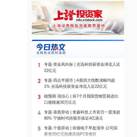
海通：董事会秘书变更
七载同行共赴蓝海 解码国泰
国
海通的科创板“答卷”
增1
1
专题·资金风向标 | 光迅科技获资金净流入近
22亿元
2
专题·四点半观市 | A股四大指数涨幅均超
公告
·
高管变更
04-26
券商
·
国泰海通
07-22
公告
1% 光迅科技获资金净流入近22亿元
3
稳预期 强信心 | 前7个月我国货物贸易进出
口规模逾30万亿元
4
专题·港股异动 | 拿森科技上市首日一度涨超
90% 宁德时代持股市值近4亿港元
5
专题·个股异动 | 依顿电子早盘涨停 公司拟
募资20亿元投建高端PCB项目