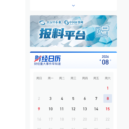
6
专题·板块异动 | 铜箔概念走高 铜冠铜箔一
度涨停
7
利好！北京楼市新政出台
8
寒武纪公布“炸裂”业绩：营收、净利双双翻
倍
9
影石拇指相机，接入阿里千问
10
广州市属国资券商万联证券控股长安基金
2026
08
补齐公募业务拼图
周日
周一
周二
周三
周四
周五
周六
1
2
3
4
5
6
7
8
9
10
11
12
13
14
15
16
17
18
19
20
21
22