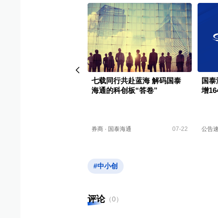
海通：董事会秘书变更
七载同行共赴蓝海 解码国泰
国泰
海通的科创板“答卷”
增16
告
·
高管变更
04-26
券商
·
国泰海通
07-22
公告
#中小创
评论
（
0
）