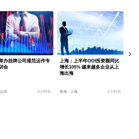
举办挂牌公司规范运作专
上海：上半年ODI投资额同比
河南
训会
增长105% 越来越多企业从上
交易
海出海
企“
山东
4小时前
各地
·
上海
5小时前
各地