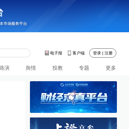
登录 | 注册
电子报
客户端
路演
舆情
投教
专题
更多