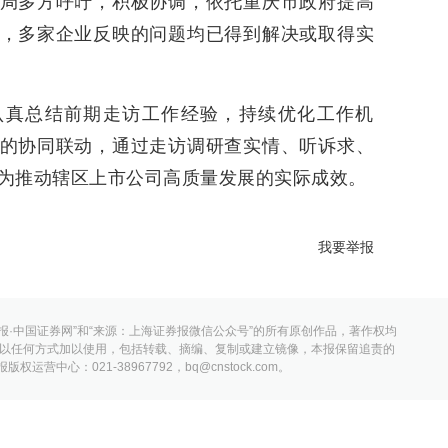
局多方呼吁，积极协调，依托重庆市政府提高
，多家企业反映的问题均已得到解决或取得实
认真总结前期走访工作经验，持续优化工作机
的协同联动，通过走访调研查实情、听诉求、
为推动辖区上市公司高质量发展的实际成效。
我要举报
报·中国证券网”和“来源：上海证券报微信公众号”的所有原创作品，著作权均
以任何方式加以使用，包括转载、摘编、复制或建立镜像，本报保留追责的
营中心：021-38967792，bq@cnstock.com。