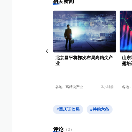
相关新闻
举办上市公司治理暨内幕
北京昌平将梯次布局高精尖产
山东
警示培训会 83家上市豫
业
题培
关键少数”集体“充电”
河南
5小时前
各地
·
高精尖产业
3小时前
各地
·
#重庆证监局
#并购六条
评论
（
0
）