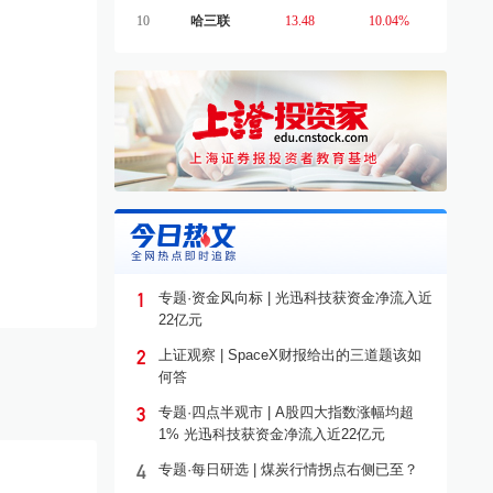
10
哈三联
13.48
10.04%
1
专题·资金风向标 | 光迅科技获资金净流入近
22亿元
2
上证观察 | SpaceX财报给出的三道题该如
何答
3
专题·四点半观市 | A股四大指数涨幅均超
1% 光迅科技获资金净流入近22亿元
4
专题·每日研选 | 煤炭行情拐点右侧已至？