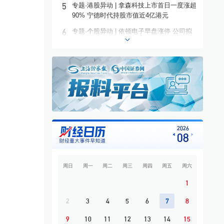
5
专题·港股异动 | 拿森科技上市首日一度涨超
90% 宁德时代持股市值近4亿港元
6
专题·个股异动 | 依顿电子早盘涨停 公司拟
募资20亿元投建高端PCB项目
7
专题·板块异动 | 铜箔概念走高 铜冠铜箔一
度涨停
8
专题·国际晨讯 | Alphabet启动250亿美元发
债 美国将对多晶硅衍生品加征15%关税
举办上市公司治理暨内幕
北京昌平将梯次布局高精尖产
山
警示培训会 83家上市豫
业
题
9
开盘必读
关键少数”集体“充电”
10
专题·市场探“涨” | 需求拉动 它们都在涨价
2026
08
·
河南
5小时前
各地
·
高精尖产业
3小时前
各地
周日
周一
周二
周三
周四
周五
周六
1
2
3
4
5
6
7
8
9
10
11
12
13
14
15