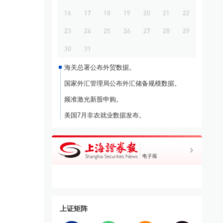
16
17
18
19
20
21
22
23
24
25
26
27
28
29
30
31
海关总署公布外贸数据。
国家外汇管理局公布外汇储备规模数据。
频准激光新股申购。
美国7月非农就业数据发布。
上证矩阵