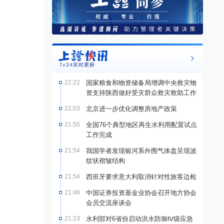
22:22
国家粮食和物资储备局增调中央救灾物
资支持陕西做好受灾群众救灾救助工作
22:03
北京进一步优化调整房地产政策
21:55
全国76个典型地区再生水利用配置试点
工作完成
21:54
我国学者发现银河系外围气体盘呈现波
纹状褶皱结构
21:54
西班牙要求意大利取消针对性旅客边检
21:48
中国证券投资基金业协会召开地方协会
会员交流座谈会
21:23
水利部对6省份启动洪水防御Ⅳ级应急