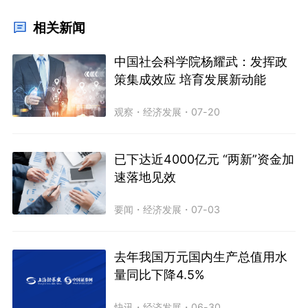
相关新闻
中国社会科学院杨耀武：发挥政
策集成效应 培育发展新动能
观察
・
经济发展
・
07-20
已下达近4000亿元 “两新”资金加
速落地见效
要闻
・
经济发展
・
07-03
去年我国万元国内生产总值用水
量同比下降4.5%
快讯
・
经济发展
・
06-30