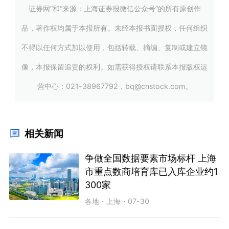
证券网”和“来源：上海证券报微信公众号”的所有原创作
品，著作权均属于本报所有。未经本报书面授权，任何组织
不得以任何方式加以使用，包括转载、摘编、复制或建立镜
像，本报保留追责的权利。如需获得授权请联系本报版权运
营中心：021-38967792，bq@cnstock.com。
相关新闻
争做全国数据要素市场标杆 上海
市重点数商培育库已入库企业约1
300家
各地
・
上海
・
07-30