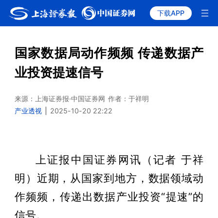
下载APP
国家数据局动作频频 传递数据产
业投资提速信号
来源：上海证券报·中国证券网
作者：于祥明
产业透视
|
2025-10-20 22:22
上证报中国证券网讯（记者 于祥
明）近期，从国家到地方，数据领域动
作频频，传递出数据产业投资“提速”的
信号。