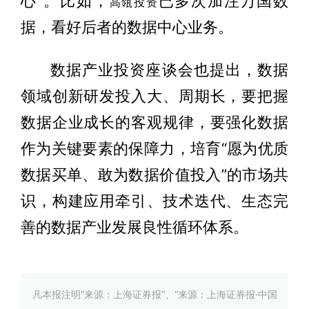
心”。比如，
已多次加注万国数
高瓴投资
据，看好后者的数据中心业务。
数据产业投资座谈会也提出，数据
领域创新研发投入大、周期长，要把握
数据企业成长的客观规律，要强化数据
作为关键要素的保障力，培育“愿为优质
数据买单、敢为数据价值投入”的市场共
识，构建应用牵引、技术迭代、生态完
善的数据产业发展良性循环体系。
凡本报注明“来源：上海证券报”、“来源：上海证券报·中国