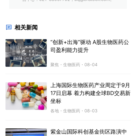
相关新闻
“创新+出海”驱动 A股生物医药公
司盈利能力提升
聚焦
・
生物医药
・
08-04
上海国际生物医药产业周定于9月
17日启幕 着力构建全球BD交易新
坐标
各地
・
生物医药
・
08-03
紫金山国际科创基金街区路演中