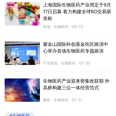
上海国际生物医药产业周定于9月
17日启幕 着力构建全球BD交易新
坐标
各地
・
生物医药
・
08-03
紫金山国际科创基金街区路演中
心举办首场生物医药专题路演
产业资讯
・
生物医药
・
07-30
生物医药产业迎来密集收获期 外
高桥构建三位一体经营范式
聚焦
・
生物医药
・
07-21
#生物医药