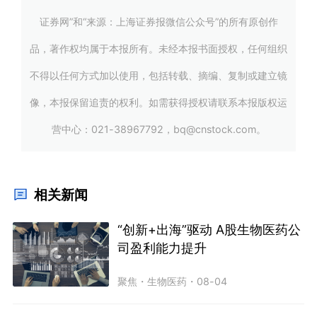
证券网”和“来源：上海证券报微信公众号”的所有原创作
品，著作权均属于本报所有。未经本报书面授权，任何组织
不得以任何方式加以使用，包括转载、摘编、复制或建立镜
像，本报保留追责的权利。如需获得授权请联系本报版权运
营中心：021-38967792，bq@cnstock.com。
相关新闻
“创新+出海”驱动 A股生物医药公
司盈利能力提升
聚焦
・
生物医药
・
08-04