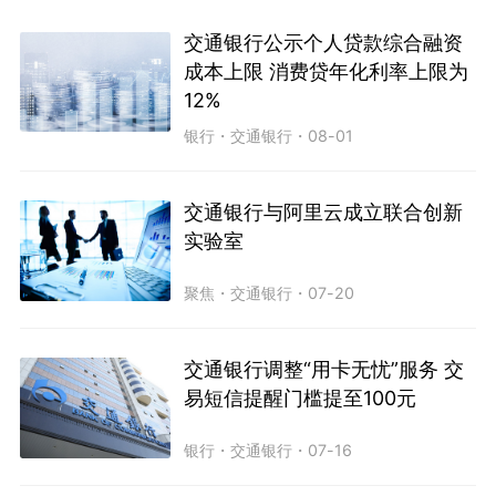
交通银行公示个人贷款综合融资
成本上限 消费贷年化利率上限为
12%
银行
・
交通银行
・
08-01
交通银行与阿里云成立联合创新
实验室
聚焦
・
交通银行
・
07-20
交通银行调整“用卡无忧”服务 交
易短信提醒门槛提至100元
银行
・
交通银行
・
07-16