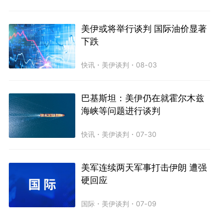
美伊或将举行谈判 国际油价显著
下跌
快讯
・
美伊谈判
・
08-03
巴基斯坦：美伊仍在就霍尔木兹
海峡等问题进行谈判
快讯
・
美伊谈判
・
07-30
美军连续两天军事打击伊朗 遭强
硬回应
国际
・
美伊谈判
・
07-09