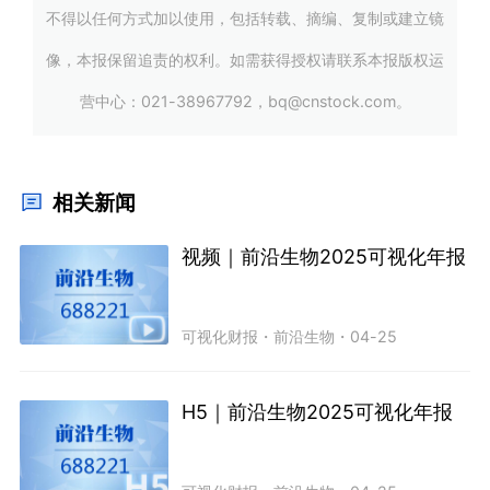
不得以任何方式加以使用，包括转载、摘编、复制或建立镜
像，本报保留追责的权利。如需获得授权请联系本报版权运
营中心：021-38967792，bq@cnstock.com。
相关新闻
视频｜前沿生物2025可视化年报
可视化财报
・
前沿生物
・
04-25
H5｜前沿生物2025可视化年报