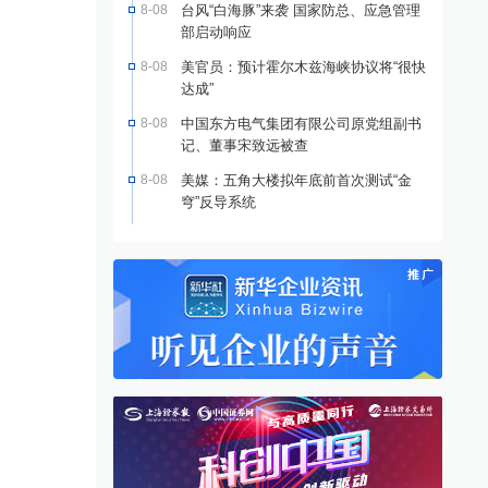
8-08
台风“白海豚”来袭 国家防总、应急管理
部启动响应
8-08
美官员：预计霍尔木兹海峡协议将“很快
达成”
8-08
中国东方电气集团有限公司原党组副书
记、董事宋致远被查
8-08
美媒：五角大楼拟年底前首次测试“金
穹”反导系统