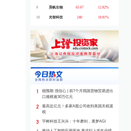
9
昊帆生物
65.67
12.82%
10
光智科技
240
18.81%
1
稳预期 强信心 | 前7个月我国货物贸易进出
口规模逾30万亿元
2
最高近亿元！多家A股公司收到美国关税退
税
3
宇树科技王兴兴：十年磨剑，逐梦AGI
推动人工智能应用落地 寒武纪上半年业绩