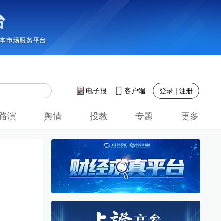
登录 | 注册
电子报
客户端
路演
舆情
投教
专题
更多