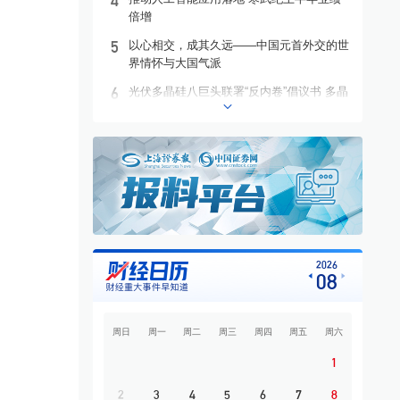
4
倍增
5
以心相交，成其久远——中国元首外交的世
界情怀与大国气派
6
光伏多晶硅八巨头联署“反内卷”倡议书 多晶
硅价格有望回升至成本线以上
7
百亿级项目搁浅牵出债务“隐雷” *ST亿晶财
务疑云引来监管追问
8
“意外”之夜，油、金、银齐涨
9
从AI硬件到AI应用 私募科技赛道布局发生
结构性变化
10
上半年市场行情整体上行 中国稀土归母净
2026
08
利润同比增长46.53%
周日
周一
周二
周三
周四
周五
周六
1
2
3
4
5
6
7
8