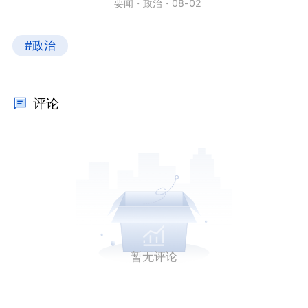
要闻
・
政治
・
08-02
#政治
评论
暂无评论