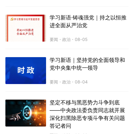
学习新语·铸魂强党｜持之以恒推
进全面从严治党
要闻
・
政治
・
08-05
学习新语｜坚持党的全面领导和
党中央集中统一领导
要闻
・
政治
・
08-04
坚定不移与黑恶势力斗争到底
——中央政法委负责同志就开展
深化扫黑除恶专项斗争有关问题
答记者问