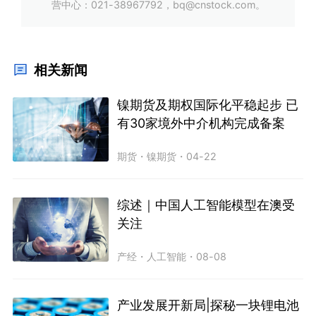
营中心：021-38967792，bq@cnstock.com。
相关新闻
镍期货及期权国际化平稳起步 已
有30家境外中介机构完成备案
期货
・
镍期货
・
04-22
综述｜中国人工智能模型在澳受
关注
产经
・
人工智能
・
08-08
产业发展开新局|探秘一块锂电池