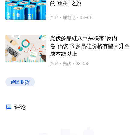
的“重生”之旅
产经
・
锂电池
・
08-08
光伏多晶硅八巨头联署“反内
卷”倡议书 多晶硅价格有望回升至
成本线以上
产经
・
光伏
・
08-08
#镍期货
评论