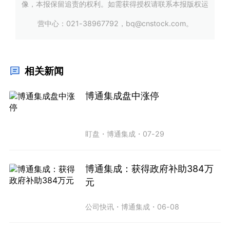
像，本报保留追责的权利。如需获得授权请联系本报版权运
营中心：021-38967792，bq@cnstock.com。
相关新闻
博通集成盘中涨停
盯盘
・
博通集成
・
07-29
博通集成：获得政府补助384万
元
公司快讯
・
博通集成
・
06-08