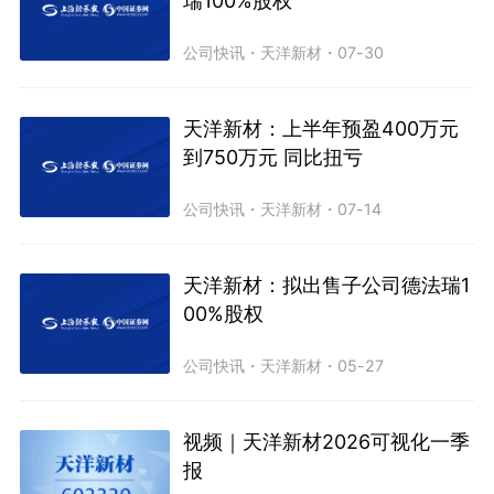
瑞100%股权
公司快讯
・
天洋新材
・
07-30
天洋新材：上半年预盈400万元
到750万元 同比扭亏
公司快讯
・
天洋新材
・
07-14
天洋新材：拟出售子公司德法瑞1
00%股权
公司快讯
・
天洋新材
・
05-27
视频｜天洋新材2026可视化一季
报