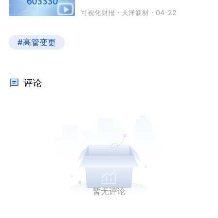
可视化财报
・
天洋新材
・
04-22
#高管变更
评论
暂无评论