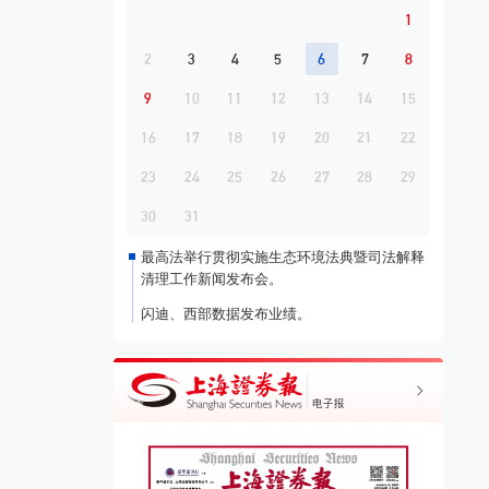
海峡现有两条航道将关闭
1
2
3
4
5
6
7
8
9
10
11
12
13
14
15
16
17
18
19
20
21
22
23
24
25
26
27
28
29
30
31
最高法举行贯彻实施生态环境法典暨司法解释
清理工作新闻发布会。
闪迪、西部数据发布业绩。