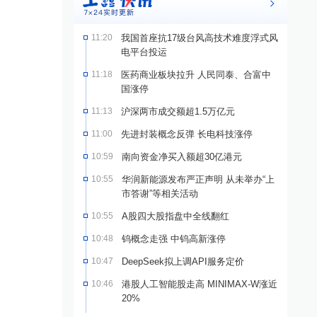
11:20
我国首座抗17级台风高技术难度浮式风
电平台投运
11:18
医药商业板块拉升 人民同泰、合富中
国涨停
11:13
沪深两市成交额超1.5万亿元
11:00
先进封装概念反弹 长电科技涨停
10:59
南向资金净买入额超30亿港元
10:55
华润新能源发布严正声明 从未举办“上
市答谢”等相关活动
10:55
A股四大股指盘中全线翻红
10:48
钨概念走强 中钨高新涨停
10:47
DeepSeek拟上调API服务定价
10:46
港股人工智能股走高 MINIMAX-W涨近
20%