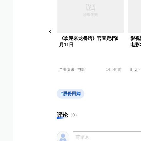
电影：拟以8000万元至
《欢迎来龙餐馆》官宣定档8
影视
5亿元回购公司股份
月11日
电影
递
·
回购股份
06-15
产业资讯
·
电影
14小时前
盯盘
·
#股份回购
评论
（
0
）