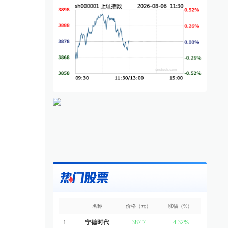
电影：拟以8000万元至
《欢迎来龙餐馆》官宣定档8
影
5亿元回购公司股份
月11日
电
速递
·
回购股份
06-15
产业资讯
·
电影
14小时前
盯盘
名称
价格（元）
涨幅（%）
1
宁德时代
387.7
-4.32%