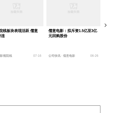
院线板块表现活跃 儒意
儒意电影：拟斥资1.5亿至3亿
儒意
2连
元回购股份
1.
影视院线
07-16
公司快讯
·
儒意电影
06-26
公告