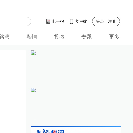
登录 | 注册
电子报
客户端
路演
舆情
投教
专题
更多