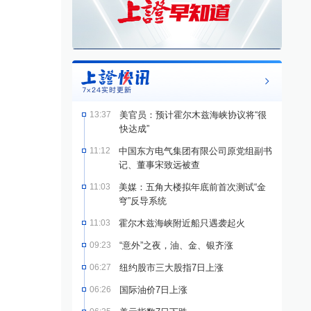
13:37
美官员：预计霍尔木兹海峡协议将“很
快达成”
11:12
中国东方电气集团有限公司原党组副书
记、董事宋致远被查
11:03
美媒：五角大楼拟年底前首次测试“金
穹”反导系统
11:03
霍尔木兹海峡附近船只遇袭起火
09:23
“意外”之夜，油、金、银齐涨
06:27
纽约股市三大股指7日上涨
06:26
国际油价7日上涨