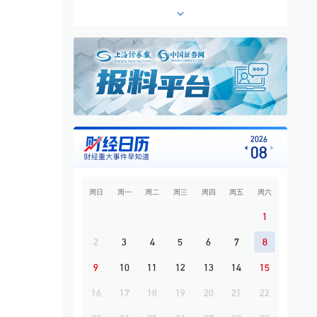
6
专题·板块异动 | 铜箔概念走高 铜冠铜箔一
度涨停
7
利好！北京楼市新政出台
8
寒武纪公布“炸裂”业绩：营收、净利双双翻
倍
9
影石拇指相机，接入阿里千问
10
广州市属国资券商万联证券控股长安基金
2026
08
补齐公募业务拼图
周日
周一
周二
周三
周四
周五
周六
1
2
3
4
5
6
7
8
9
10
11
12
13
14
15
16
17
18
19
20
21
22