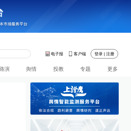
登录 | 注册
电子报
客户端
路演
舆情
投教
专题
更多