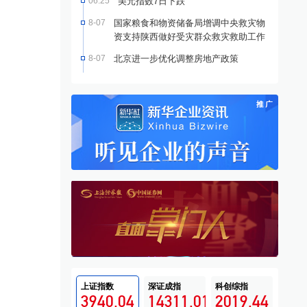
06:25
美元指数7日下跌
8-07
国家粮食和物资储备局增调中央救灾物
资支持陕西做好受灾群众救灾救助工作
8-07
北京进一步优化调整房地产政策
上证指数
深证成指
科创综指
3940.04
14311.01
2019.44