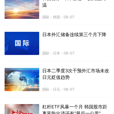
温
国际
・
韩国
・
08-07
日本外汇储备连续第三个月下降
国际
・
日本
・
08-07
日本二季度3次干预外汇市场未改
日元贬值趋势
国际
・
日元
・
08-07
杠杆ETF风暴一个月 韩国股市距
离风险出清还有“最后一公里”