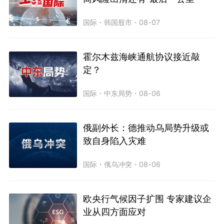
国际
・
韩国股市
・
08-07
霍尔木兹海峡通航协议接近敲
定？
国际
・
中东局势
・
08-06
俄副外长：德推动乌局势升级或
致自身陷入灾难
国际
・
俄乌冲突
・
08-06
欧央行气候因子扩围 专家建议企
业从四方面应对