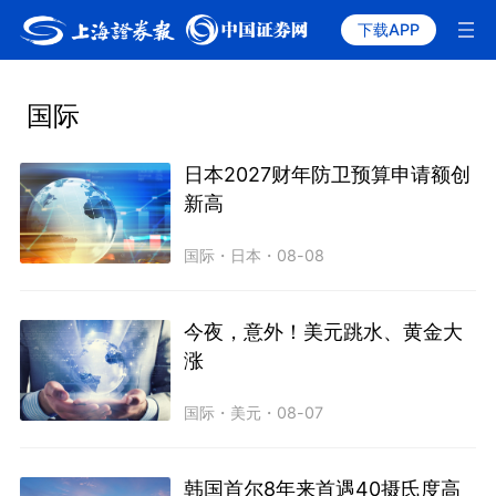
下载APP
国际
日本2027财年防卫预算申请额创
新高
国际
・
日本
・
08-08
今夜，意外！美元跳水、黄金大
涨
国际
・
美元
・
08-07
韩国首尔8年来首遇40摄氏度高