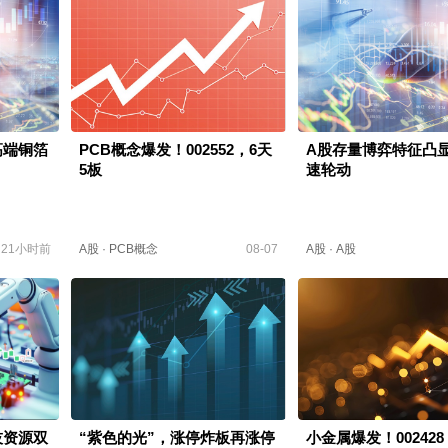
高端铜箔
PCB概念爆发！002552，6天
A股存量博弈特征凸显
5板
速轮动
21小时前
A股
·
PCB概念
08-07
A股
·
A股
技资源双
“紫色的光”，涨停炸板再涨停
小金属爆发！002428