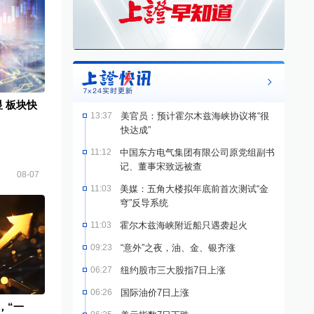
 板块快
13:37
美官员：预计霍尔木兹海峡协议将“很
快达成”
11:12
中国东方电气集团有限公司原党组副书
记、董事宋致远被查
08-07
11:03
美媒：五角大楼拟年底前首次测试“金
穹”反导系统
11:03
霍尔木兹海峡附近船只遇袭起火
09:23
“意外”之夜，油、金、银齐涨
06:27
纽约股市三大股指7日上涨
06:26
国际油价7日上涨
，“一