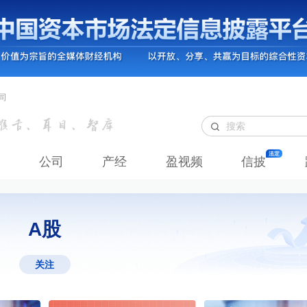
司
公司
产经
盈视频
信披
A股
关注