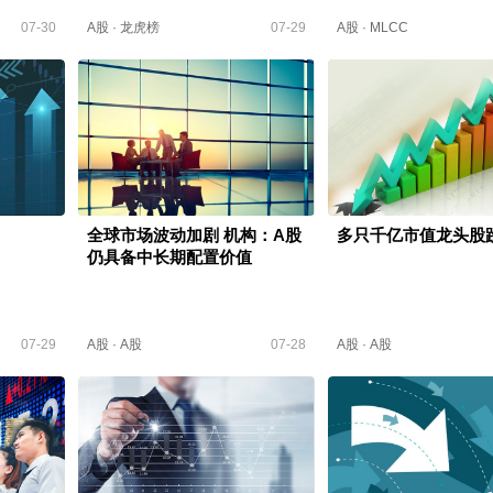
07-30
A股
·
龙虎榜
07-29
A股
·
MLCC
全球市场波动加剧 机构：A股
多只千亿市值龙头股
仍具备中长期配置价值
07-29
A股
·
A股
07-28
A股
·
A股