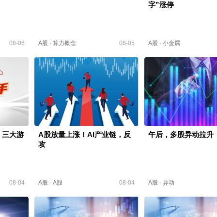
字”涨停
08-06
A股
·
算力概念
08-05
A股
·
小金属
！三大游
A股放量上涨！AI产业链，反
午后，多股异动拉升
攻
08-04
A股
·
A股
08-04
A股
·
异动