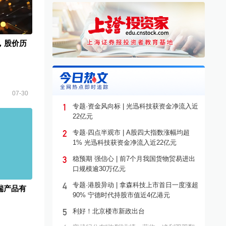
，股价历
07-30
1
专题·资金风向标 | 光迅科技获资金净流入近
22亿元
2
专题·四点半观市 | A股四大指数涨幅均超
1% 光迅科技获资金净流入近22亿元
3
稳预期 强信心 | 前7个月我国货物贸易进出
口规模逾30万亿元
4
专题·港股异动 | 拿森科技上市首日一度涨超
端产品有
90% 宁德时代持股市值近4亿港元
5
利好！北京楼市新政出台