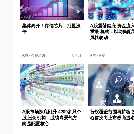
集体高开！存储芯片，批量涨
A股震荡磨底 资金流
停
重股 机构：以均衡配
风格轮动
A股
·
存储芯片
07-31
A股
·
A股
A股市场探底回升 4200多只个
行权覆盖范围再扩容 
股上涨 机构：业绩高景气方
心首次向上市券商提
向是配置核心