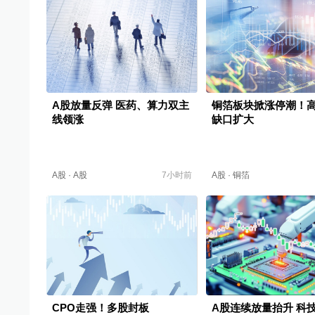
A股放量反弹 医药、算力双主
铜箔板块掀涨停潮！
线领涨
缺口扩大
A股
·
A股
7小时前
A股
·
铜箔
CPO走强！多股封板
A股连续放量抬升 科