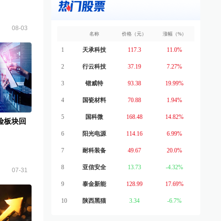
08-03
名称
价格（元）
涨幅（%）
1
天承科技
117.3
11.0%
2
行云科技
37.19
7.27%
3
锴威特
93.38
19.99%
4
国瓷材料
70.88
1.94%
5
国科微
168.48
14.82%
险板块回
6
阳光电源
114.16
6.99%
7
耐科装备
49.67
20.0%
8
亚信安全
13.73
-4.32%
07-31
9
泰金新能
128.99
17.69%
10
陕西黑猫
3.34
-6.7%