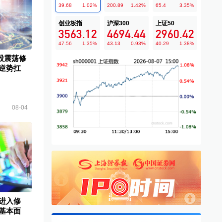
39.68
1.02
%
200.89
1.42
%
65.4
3.35
%
创业板指
沪深300
上证50
3563.12
4694.44
2960.42
47.56
1.35
%
43.13
0.93
%
40.29
1.38
%
股震荡修
块逆势扛
08-04
进入修
基本面