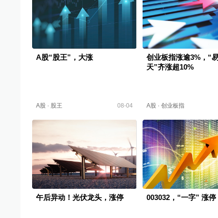
A股“股王”，大涨
创业板指涨逾3%，“
天”齐涨超10%
A股
·
股王
08-04
A股
·
创业板指
午后异动！光伏龙头，涨停
003032，“一字” 涨