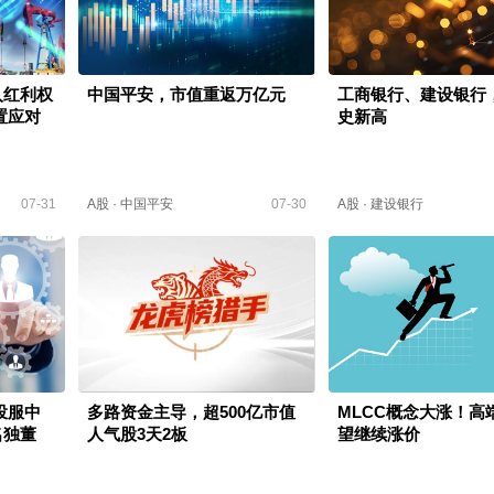
入红利权
中国平安，市值重返万亿元
工商银行、建设银行
置应对
史新高
07-31
A股
·
中国平安
07-30
A股
·
建设银行
投服中
多路资金主导，超500亿市值
MLCC概念大涨！高
名独董
人气股3天2板
望继续涨价