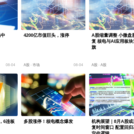
易中
4200亿市值巨头，涨停
A股缩量调整 小微盘
复 核电与AI应用板
旗
08-04
A股
·
市场
08-04
A股
·
A股
停，6连板
多股涨停！核电概念爆发
机构展望｜8月A股或
复时间窗口 配置回归
定价逻辑