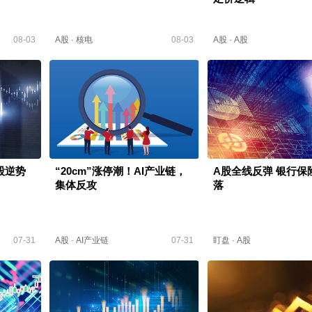
08-03
A股
·
核电
08-03
A股
·
A股
股逆势
“20cm”涨停潮！AI产业链，
A股全线反弹 银行保
集体反攻
落
07-31
A股
·
AI产业链
07-31
盯盘
·
A股