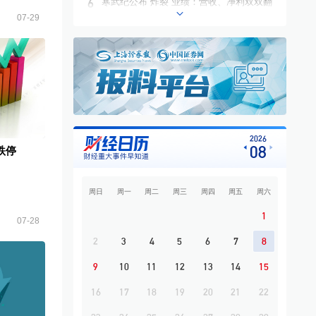
6
寒武纪公布“炸裂”业绩：营收、净利双双翻
倍
07-29
7
广州市属国资券商万联证券控股长安基金
补齐公募业务拼图
8
影石拇指相机，接入阿里千问
9
创新涌动，坚韧向前——解读前7个月我国
外贸成绩单
10
投行网红“劳阿毛”，即将离职
2026
08
跌停
周日
周一
周二
周三
周四
周五
周六
1
07-28
2
3
4
5
6
7
8
9
10
11
12
13
14
15
16
17
18
19
20
21
22