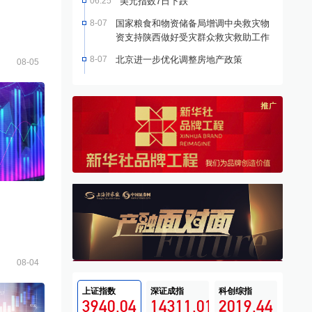
06:25
美元指数7日下跌
8-07
国家粮食和物资储备局增调中央救灾物
资支持陕西做好受灾群众救灾救助工作
8-07
北京进一步优化调整房地产政策
08-05
08-04
上证指数
深证成指
科创综指
3940.04
14311.01
2019.44