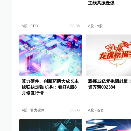
主线共振走强
A股
·
CPO
08-06
A股
·
A股
算力硬件、创新药两大成长主
豪掷12亿元抱团封板
线联袂走强 机构：看好A股8
资齐聚002384
月修复行情
A股
·
算力硬件
08-05
A股
·
游资