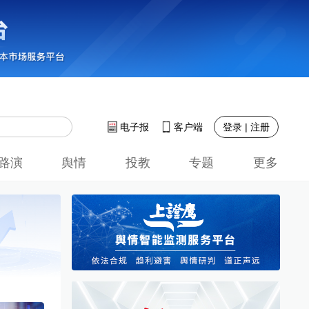
登录 | 注册
电子报
客户端
路演
舆情
投教
专题
更多