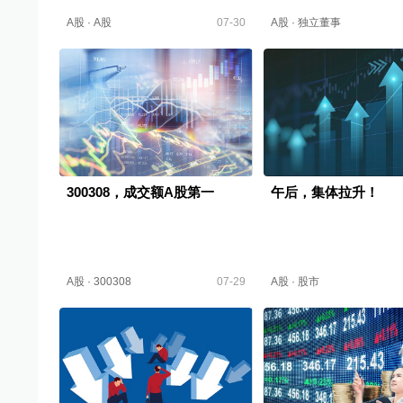
A股
·
A股
07-30
A股
·
独立董事
300308，成交额A股第一
午后，集体拉升！
A股
·
300308
07-29
A股
·
股市