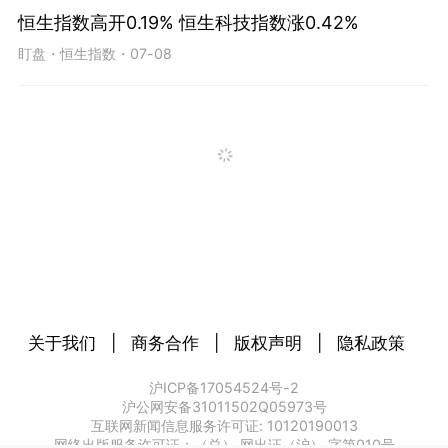
恒生指数高开0.19% 恒生科技指数涨0.42%
盯盘
・
恒生指数
・
07-08
关于我们
|
商务合作
|
版权声明
|
隐私政策
沪ICP备17054524号-2
沪公网安备31011502Q05973号
互联网新闻信息服务许可证: 10120190013
网络出版服务许可证：（总） 网出证（沪） 字第010号