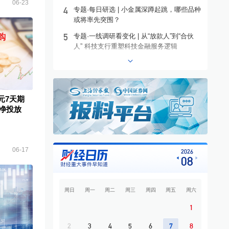
06-23
4
专题·每日研选 | 小金属深蹲起跳，哪些品种
或将率先突围？
5
专题·一线调研看变化 | 从“放款人”到“合伙
人” 科技支行重塑科技金融服务逻辑
6
专题·港股异动 | 沪上阿姨盘中涨超13%
7
专题·个股异动 | 603221，10连板
8
专题·板块异动 | 煤炭板块大幅上涨 昊华能
元7天期
源等多股涨停
净投放
9
专题·国际晨讯 | 闪迪、西部数据美股盘后大
跌 黄金强势反弹
10
开盘必读
06-17
2026
08
周日
周一
周二
周三
周四
周五
周六
1
2
3
4
5
6
7
8