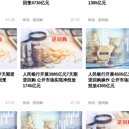
回笼4730亿元
1385亿元
07-28
快讯
·
逆回购
07-27
快讯
·
逆回购
7天期逆
人民银行开展3985亿元7天期
人民银行开展4505亿
回笼
逆回购 公开市场实现净投放
逆回购操作 公开市场
1745亿元
投放4305亿元
07-22
快讯
·
逆回购
07-20
快讯
·
逆回购