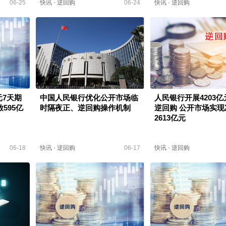
06-25
快讯
·
逆回购
06-24
快讯
·
逆回购
元7天期
中国人民银行优化公开市场临
人民银行开展4203亿
595亿
时隔夜正、逆回购操作机制
逆回购 公开市场实现
2613亿元
06-18
快讯
·
逆回购
06-17
快讯
·
逆回购