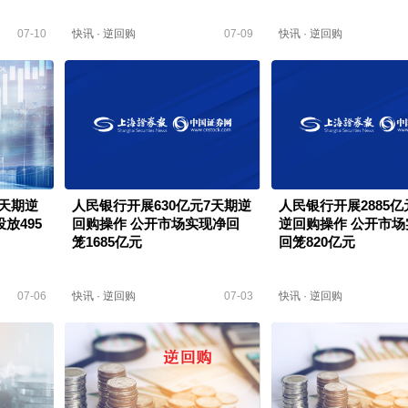
07-10
快讯
·
逆回购
07-09
快讯
·
逆回购
7天期逆
人民银行开展630亿元7天期逆
人民银行开展2885亿
放495
回购操作 公开市场实现净回
逆回购操作 公开市场
笼1685亿元
回笼820亿元
07-06
快讯
·
逆回购
07-03
快讯
·
逆回购