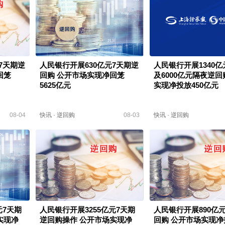
7天期逆
人民银行开展630亿元7天期逆
人民银行开展1340亿
回笼
回购 公开市场实现净回笼
及6000亿元隔夜逆
5625亿元
实现净投放450亿元
08-04
快讯
·
逆回购
08-03
快讯
·
逆回购
元7天期
人民银行开展3255亿元7天期
人民银行开展890亿
实现净
逆回购操作 公开市场实现净
回购 公开市场实现净