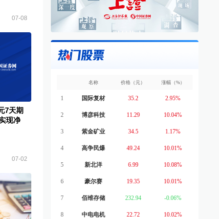
07-08
名称
价格（元）
涨幅（%）
1
国际复材
35.2
2.95%
元7天期
2
博彦科技
11.29
10.04%
实现净
3
紫金矿业
34.5
1.17%
4
高争民爆
49.24
10.01%
07-02
5
新北洋
6.99
10.08%
6
豪尔赛
19.35
10.01%
7
佰维存储
232.94
-0.06%
8
中电电机
22.72
10.02%