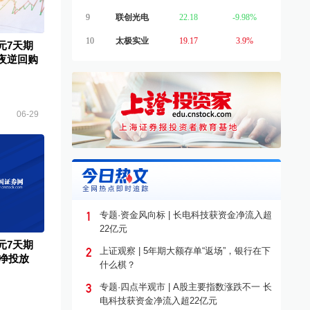
9
联创光电
22.18
-9.98%
10
太极实业
19.17
3.9%
元7天期
隔夜逆回购
06-29
1
专题·资金风向标 | 长电科技获资金净流入超
22亿元
元7天期
2
上证观察 | 5年期大额存单“返场”，银行在下
净投放
什么棋？
3
专题·四点半观市 | A股主要指数涨跌不一 长
电科技获资金净流入超22亿元