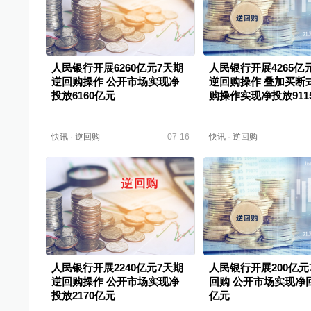
人民银行开展6260亿元7天期
人民银行开展4265亿
逆回购操作 公开市场实现净
逆回购操作 叠加买断
投放6160亿元
购操作实现净投放911
快讯
·
逆回购
07-16
快讯
·
逆回购
人民银行开展2240亿元7天期
人民银行开展200亿元
逆回购操作 公开市场实现净
回购 公开市场实现净回
投放2170亿元
亿元