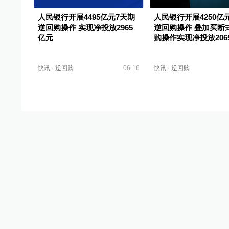
人民银行开展4495亿元7天期
人民银行开展4250亿
逆回购操作 实现净投放2965
逆回购操作 叠加买断
亿元
购操作实现净投放206
快讯
·
逆回购
06-16
快讯
·
逆回购