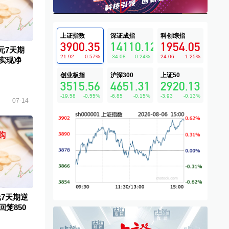
上证指数
深证成指
科创综指
3900.35
14110.12
1954.05
元7天期
21.92
0.57
%
-34.08
-0.24
%
24.06
1.25
%
实现净
创业板指
沪深300
上证50
3515.56
4651.31
2920.13
-19.58
-0.55
%
-6.85
-0.15
%
-3.93
-0.13
%
07-14
元7天期逆
笼850