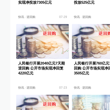
实现净投放7305亿元
投放525亿元
快讯
·
逆回购
07-29
快讯
·
逆回购
人民银行开展2040亿元7天期
人民银行开展760亿元
逆回购 公开市场实现净回笼
回购 公开市场实现净
4220亿元
3505亿元
快讯
·
逆回购
07-23
快讯
·
逆回购