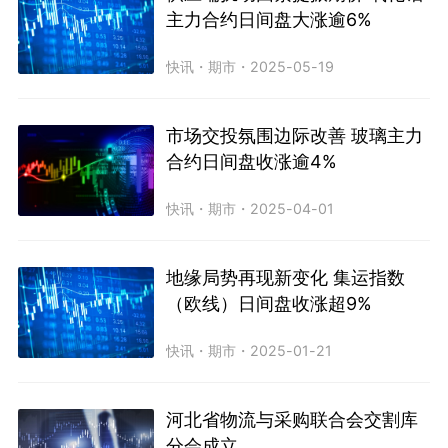
主力合约日间盘大涨逾6%
快讯
・
期市
・
2025-05-19
市场交投氛围边际改善 玻璃主力
合约日间盘收涨逾4%
快讯
・
期市
・
2025-04-01
地缘局势再现新变化 集运指数
（欧线）日间盘收涨超9%
快讯
・
期市
・
2025-01-21
河北省物流与采购联合会交割库
分会成立