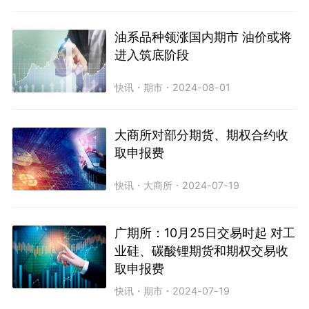
油系品种领涨国内期市 油价或将
进入筑底阶段
快讯
・
期市
・
2024-08-01
大商所对部分期货、期权合约收
取申报费
快讯
・
大商所
・
2024-07-19
广期所：10月25日交易时起 对工
业硅、碳酸锂期货和期权交易收
取申报费
快讯
・
期市
・
2024-07-19