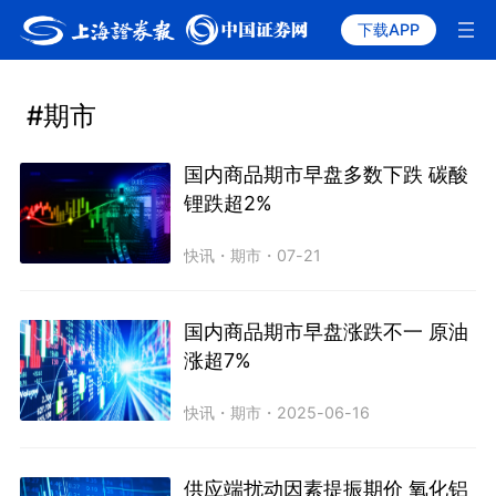
下载APP
#期市
国内商品期市早盘多数下跌 碳酸
锂跌超2%
快讯
・
期市
・
07-21
国内商品期市早盘涨跌不一 原油
涨超7%
快讯
・
期市
・
2025-06-16
供应端扰动因素提振期价 氧化铝