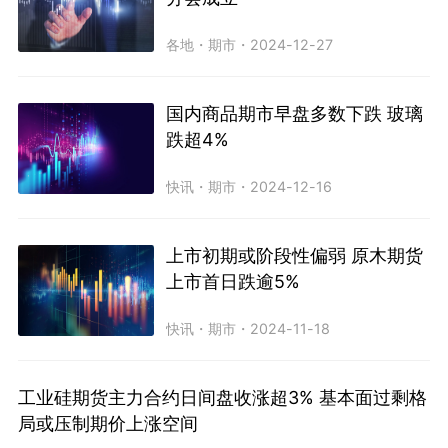
各地
・
期市
・
2024-12-27
国内商品期市早盘多数下跌 玻璃
跌超4%
快讯
・
期市
・
2024-12-16
上市初期或阶段性偏弱 原木期货
上市首日跌逾5%
快讯
・
期市
・
2024-11-18
工业硅期货主力合约日间盘收涨超3% 基本面过剩格
局或压制期价上涨空间