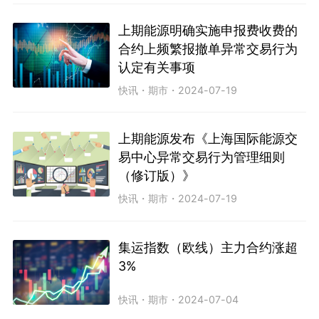
上期能源明确实施申报费收费的
合约上频繁报撤单异常交易行为
认定有关事项
快讯
・
期市
・
2024-07-19
上期能源发布《上海国际能源交
易中心异常交易行为管理细则
（修订版）》
快讯
・
期市
・
2024-07-19
集运指数（欧线）主力合约涨超
3%
快讯
・
期市
・
2024-07-04