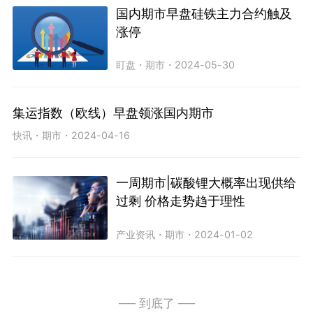
国内期市早盘硅铁主力合约触及
涨停
盯盘
・
期市
・
2024-05-30
集运指数（欧线）早盘领涨国内期市
快讯
・
期市
・
2024-04-16
一周期市|碳酸锂大概率出现供给
过剩 价格走势趋于理性
产业资讯
・
期市
・
2024-01-02
── 到底了 ──