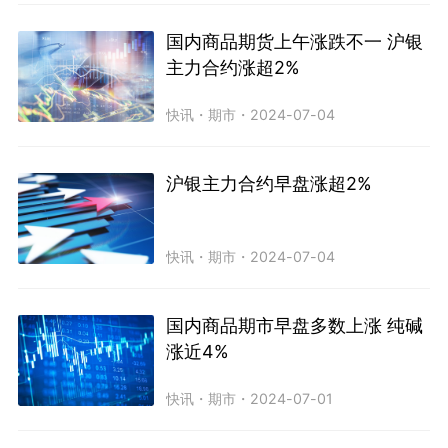
国内商品期货上午涨跌不一 沪银
主力合约涨超2%
快讯
・
期市
・
2024-07-04
沪银主力合约早盘涨超2%
快讯
・
期市
・
2024-07-04
国内商品期市早盘多数上涨 纯碱
涨近4%
快讯
・
期市
・
2024-07-01