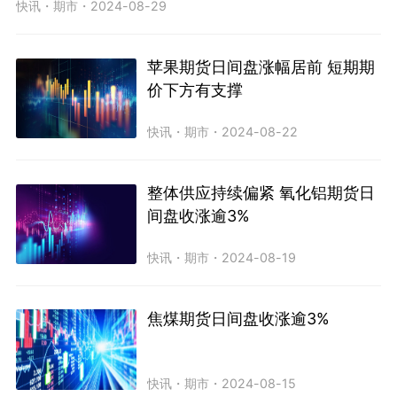
快讯
・
期市
・
2024-08-29
苹果期货日间盘涨幅居前 短期期
价下方有支撑
快讯
・
期市
・
2024-08-22
整体供应持续偏紧 氧化铝期货日
间盘收涨逾3%
快讯
・
期市
・
2024-08-19
焦煤期货日间盘收涨逾3%
快讯
・
期市
・
2024-08-15