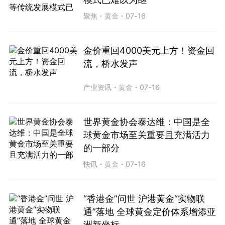
聚焦
・
黄金
・
07-16
金价重回4000美元上方！资金回
流，桥水发声
产业资讯
・
黄金
・
07-16
世界黄金协会泰达维：中国是全
球黄金市场至关重要且充满活力
的一部分
快讯
・
黄金
・
07-16
“香港金”问世 沪港黄金“实物联
通”落地 全球黄金定价体系增添亚
洲新坐标