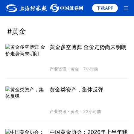
下载APP
#黄金
黄金多空博弈 金价走势尚未明朗
产业资讯
・
黄金
・
7小时前
黄金类资产，集体反弹
产业资讯
・
黄金
・
23小时前
中国黄金协会：2026年上半年我