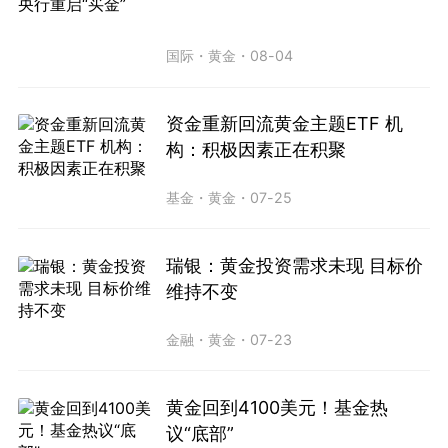
国际
・
黄金
・
08-04
资金重新回流黄金主题ETF 机
构：积极因素正在积聚
基金
・
黄金
・
07-25
瑞银：黄金投资需求未现 目标价
维持不变
金融
・
黄金
・
07-23
黄金回到4100美元！基金热
议“底部”