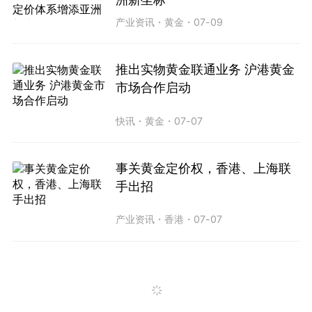
产业资讯
・
黄金
・
07-09
推出实物黄金联通业务 沪港黄金
市场合作启动
快讯
・
黄金
・
07-07
事关黄金定价权，香港、上海联
手出招
产业资讯
・
香港
・
07-07