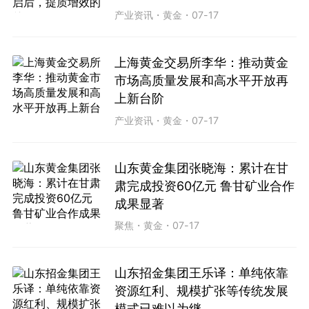
产业资讯
・
黄金
・
07-17
上海黄金交易所李华：推动黄金
市场高质量发展和高水平开放再
上新台阶
产业资讯
・
黄金
・
07-17
山东黄金集团张晓海：累计在甘
肃完成投资60亿元 鲁甘矿业合作
成果显著
聚焦
・
黄金
・
07-17
山东招金集团王乐译：单纯依靠
资源红利、规模扩张等传统发展
模式已难以为继