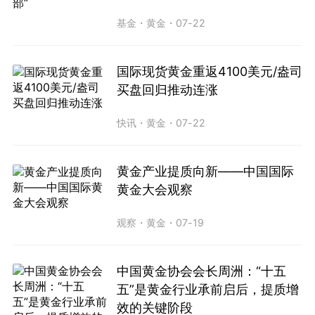
基金
・
黄金
・
07-22
国际现货黄金重返4100美元/盎司
买盘回归推动连涨
快讯
・
黄金
・
07-22
黄金产业提质向新——中国国际
黄金大会观察
观察
・
黄金
・
07-19
中国黄金协会会长周洲：“十五
五”是黄金行业承前启后，提质增
效的关键阶段