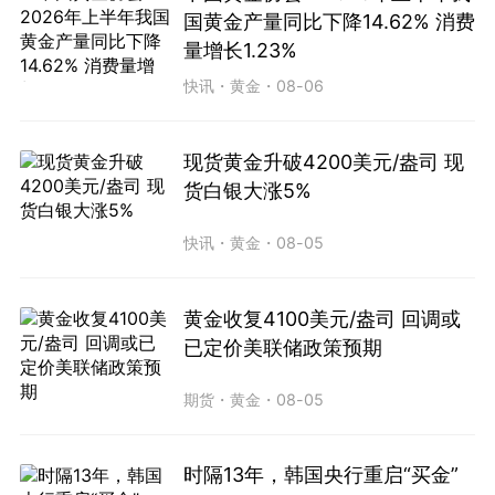
国黄金产量同比下降14.62% 消费
量增长1.23%
快讯
・
黄金
・
08-06
现货黄金升破4200美元/盎司 现
货白银大涨5%
快讯
・
黄金
・
08-05
黄金收复4100美元/盎司 回调或
已定价美联储政策预期
期货
・
黄金
・
08-05
时隔13年，韩国央行重启“买金”