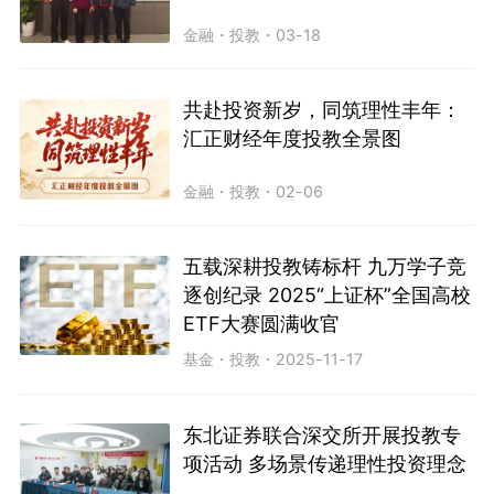
金融
・
投教
・
03-18
共赴投资新岁，同筑理性丰年：
汇正财经年度投教全景图
金融
・
投教
・
02-06
五载深耕投教铸标杆 九万学子竞
逐创纪录 2025“上证杯”全国高校
ETF大赛圆满收官
基金
・
投教
・
2025-11-17
东北证券联合深交所开展投教专
项活动 多场景传递理性投资理念