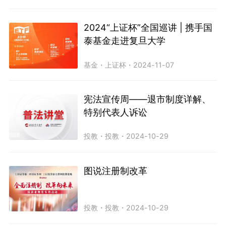
2024“上证杯”全国巡讲 | 携手国
泰基金走进复旦大学
基金
・
上证杯
・
2024-11-07
宪法宣传周——退市制度详解、
特别代表人诉讼
投教
・
投教
・
2024-10-29
图说注册制改革
投教
・
投教
・
2024-10-29