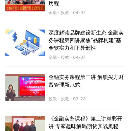
历程
金融
・
投教
・
04-07
深度解读品牌建设新生态 金融实
务课程第四讲聚焦“品牌构建”基
金软实力和正外部性
金融
・
投教
・
04-07
金融实务课程第三讲 解锁买方财
富管理新范式
投教
・
投教
・
03-23
《金融实务课程》第二讲精彩开
讲 专家趣味解码期货实战奥秘