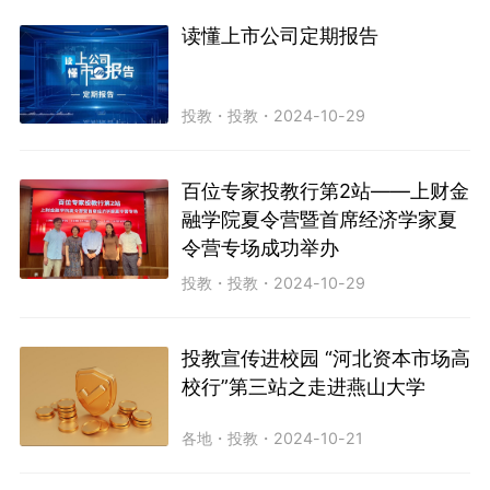
读懂上市公司定期报告
投教
・
投教
・
2024-10-29
百位专家投教行第2站——上财金
融学院夏令营暨首席经济学家夏
令营专场成功举办
投教
・
投教
・
2024-10-29
投教宣传进校园 “河北资本市场高
校行”第三站之走进燕山大学
各地
・
投教
・
2024-10-21