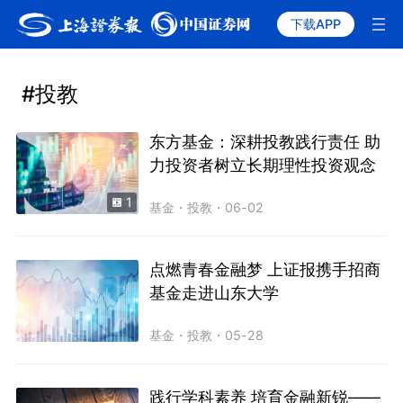
下载APP
#投教
东方基金：深耕投教践行责任 助
力投资者树立长期理性投资观念
1
基金
・
投教
・
06-02
点燃青春金融梦 上证报携手招商
基金走进山东大学
基金
・
投教
・
05-28
践行学科素养 培育金融新锐——