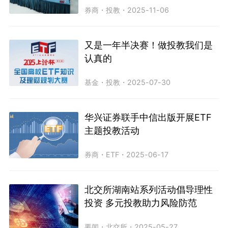
券商
・
投教
・
2025-11-06
又是一年半决赛！做投教我们是
认真的
基金
・
投教
・
2025-07-30
华兴证券联手中信出版开展ETF
主题投教活动
券商
・
ETF
・
2025-06-17
北交所湖南站系列活动倡导理性
投资 多元投教助力风险防范
要闻
・
北交所
・
2025-05-27