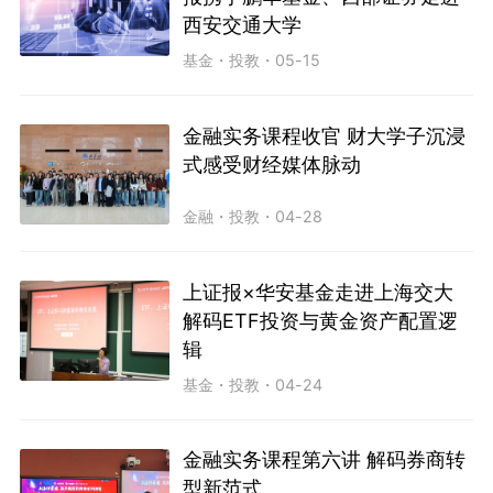
西安交通大学
基金
・
投教
・
05-15
金融实务课程收官 财大学子沉浸
式感受财经媒体脉动
金融
・
投教
・
04-28
上证报×华安基金走进上海交大
解码ETF投资与黄金资产配置逻
辑
基金
・
投教
・
04-24
金融实务课程第六讲 解码券商转
型新范式