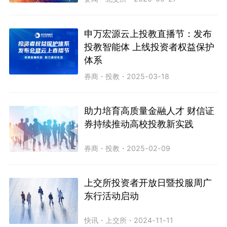
申万宏源云上投教直播节：发布
投教智能体 上线投资者权益保护
体系
券商
・
投教
・
2025-03-18
助力培育高质量金融人才 财信证
券持续推动高校投教新实践
券商
・
投教
・
2025-02-09
上交所投资者开放日暨投服周广
东行活动启动
快讯
・
上交所
・
2024-11-11