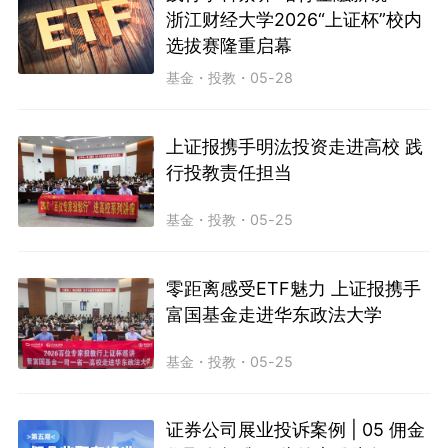
浙江财经大学2026“上证杯”校内
选拔赛隆重启幕
基金
・
投教
・
05-28
上证报携手明汯投资走进高校 践
行投教责任担当
基金
・
投教
・
05-25
零距离感受ETF魅力 上证报携手
富国基金走进华东政法大学
基金
・
投教
・
05-25
证券公司展业投诉案例 | 05 佣金