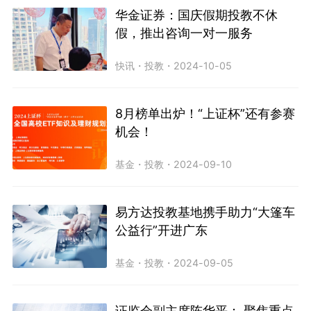
华金证券：国庆假期投教不休
假，推出咨询一对一服务
快讯
・
投教
・
2024-10-05
8月榜单出炉！“上证杯”还有参赛
机会！
基金
・
投教
・
2024-09-10
易方达投教基地携手助力“大篷车
公益行”开进广东
基金
・
投教
・
2024-09-05
证监会副主席陈华平： 聚焦重点