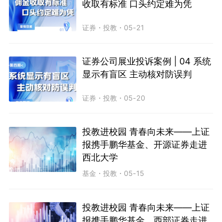
收取有标准 口头约定难为凭
证券
・
投教
・
05-21
证券公司展业投诉案例 | 04 系统
显示有盲区 主动核对防误判
证券
・
投教
・
05-20
投教进校园 青春向未来——上证
报携手鹏华基金、开源证券走进
西北大学
基金
・
投教
・
05-15
投教进校园 青春向未来——上证
报携手鹏华基金、西部证券走进