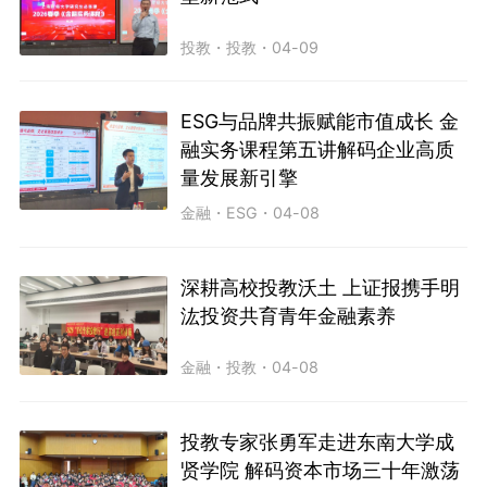
投教
・
投教
・
04-09
ESG与品牌共振赋能市值成长 金
融实务课程第五讲解码企业高质
量发展新引擎
金融
・
ESG
・
04-08
深耕高校投教沃土 上证报携手明
汯投资共育青年金融素养
金融
・
投教
・
04-08
投教专家张勇军走进东南大学成
贤学院 解码资本市场三十年激荡