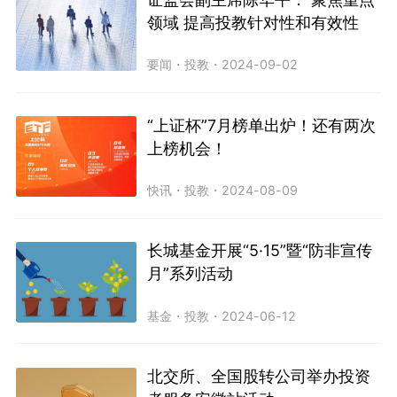
领域 提高投教针对性和有效性
要闻
・
投教
・
2024-09-02
“上证杯”7月榜单出炉！还有两次
上榜机会！
快讯
・
投教
・
2024-08-09
长城基金开展“5·15”暨“防非宣传
月”系列活动
基金
・
投教
・
2024-06-12
北交所、全国股转公司举办投资