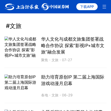
下载APP
#文旅
华人文化与成都文旅集团签署战
略合作协议 探索“影视IP+城市文
旅”融合发展
聚焦
・
文旅
・
07-27
助力培育原创IP 第二届上海国际
游戏动漫月启幕
各地
・
文旅
・
06-29