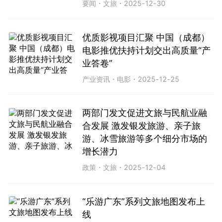
要闻
・
文旅
・
2025-12-30
优质影视项目汇聚 中国（成都）
电影推优扶持计划交出高质量“产
业答卷”
产业资讯
・
电影
・
2025-12-25
两部门发文促进文旅与民航业融
合发展 激发银发旅游、亲子旅
游、冰雪旅游等多个细分市场的
增长潜力
政策
・
文旅
・
2025-12-04
“乐游广东”系列文旅地图发布上
线