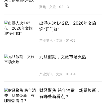
聚焦
・
文旅
・
02-13
出游人次1.42亿！2026年文旅
迎“开门红”
产业资讯
・
文旅
・
01-05
元旦假期，文旅市场火热
产业资讯
・
文旅
・
01-04
财经聚焦|跨年消费，场景焕新，
有哪些新看点？