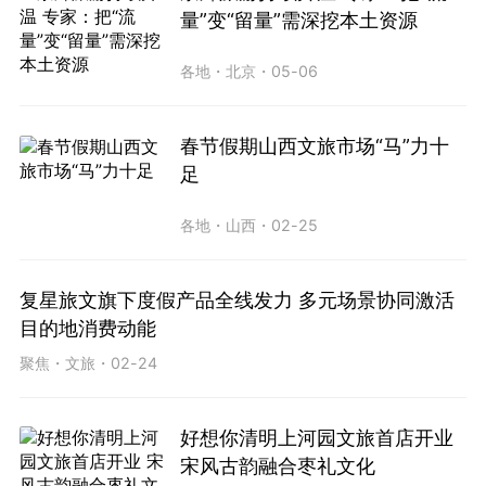
量”变“留量”需深挖本土资源
各地
・
北京
・
05-06
春节假期山西文旅市场“马”力十
足
各地
・
山西
・
02-25
复星旅文旗下度假产品全线发力 多元场景协同激活
目的地消费动能
聚焦
・
文旅
・
02-24
好想你清明上河园文旅首店开业
宋风古韵融合枣礼文化