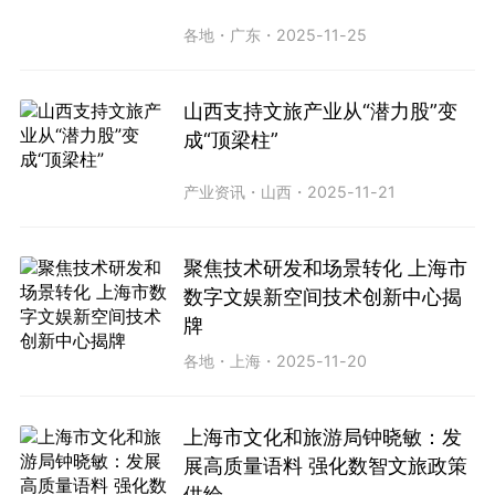
各地
・
广东
・
2025-11-25
山西支持文旅产业从“潜力股”变
成“顶梁柱”
产业资讯
・
山西
・
2025-11-21
聚焦技术研发和场景转化 上海市
数字文娱新空间技术创新中心揭
牌
各地
・
上海
・
2025-11-20
上海市文化和旅游局钟晓敏：发
展高质量语料 强化数智文旅政策
供给