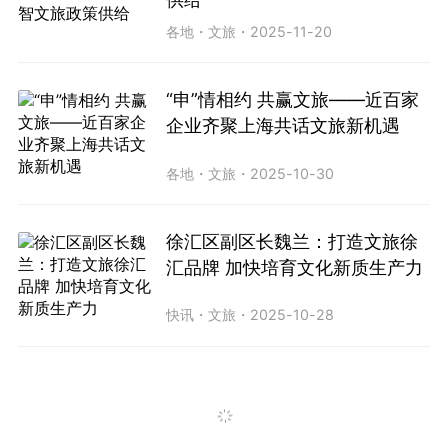
各地
・
文旅
・
2025-11-20
“申”情相约 共赢文旅——近百家
企业齐聚上海共话文旅新机遇
各地
・
文旅
・
2025-10-30
徐汇区副区长魏兰：打造文旅徐
汇品牌 加快培育文化新质生产力
快讯
・
文旅
・
2025-10-28