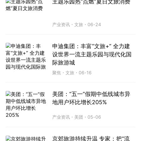
主题乐园热“点燃”夏日文旅消费
产业资讯
・
文旅
・
06-24
申迪集团：丰富“文旅+” 全力建
设世界一流主题乐园与现代化国
际旅游城
聚焦
・
文旅
・
06-16
美团：“五一”假期中低线城市异
地用户环比增长205%
产业资讯
・
美团
・
05-06
京郊旅游持续升温 专家：把“流