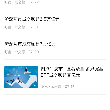
盯盘
・
成交额
・
07-22
沪深两市成交额超2.5万亿元
盯盘
・
成交额
・
07-21
沪深两市成交额超2万亿元
盯盘
・
成交额
・
07-20
四点半观市 | 显著放量 多只宽基
ETF成交额超百亿元
快讯
・
成交额
・
07-17