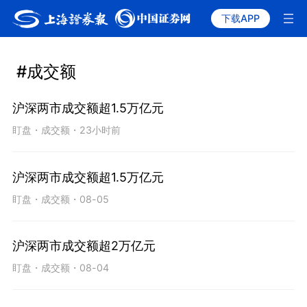
下载APP
#成交额
沪深两市成交额超1.5万亿元
盯盘
・
成交额
・
23小时前
沪深两市成交额超1.5万亿元
盯盘
・
成交额
・
08-05
沪深两市成交额超2万亿元
盯盘
・
成交额
・
08-04