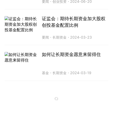
要闻
・
创业投资
・
2024-06-20
证监会：期待长期资金加大股权
创投基金配置比例
要闻
・
长期资金
・
2024-03-23
如何让长期资金愿意来留得住
基金
・
长期资金
・
2024-03-19