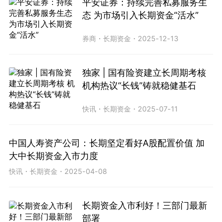
平安证券：持续完善私募服务生
态 为市场引入长期资金“活水”
券商
・
长期资金
・
2025-12-13
独家 | 国有险资建立长周期考核
机构热议“长钱”铸就稳健基石
快讯
・
长期资金
・
2025-07-11
中国人寿资产公司：长期坚定看好A股配置价值 加
大中长期资金入市力度
快讯
・
长期资金
・
2025-04-08
长期资金入市利好！三部门最新
部署