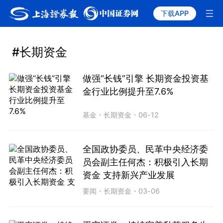
下载APP
#长期资金
做强“长钱”引擎 长期资金投资基
金行业比例提升至7.6%
基金
・
长期资金
・
06-12
全国政协委员、民革中央经济委
员会副主任何杰：积极引入长期
资金 支持新兴产业发展
要闻
・
长期资金
・
03-06