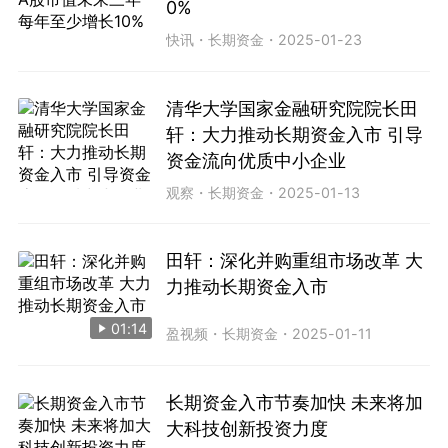
0%
快讯
・
长期资金
・
2025-01-23
清华大学国家金融研究院院长田
轩：大力推动长期资金入市 引导
资金流向优质中小企业
观察
・
长期资金
・
2025-01-13
田轩：深化并购重组市场改革 大
力推动长期资金入市
01:14
盈视频
・
长期资金
・
2025-01-11
长期资金入市节奏加快 未来将加
大科技创新投资力度