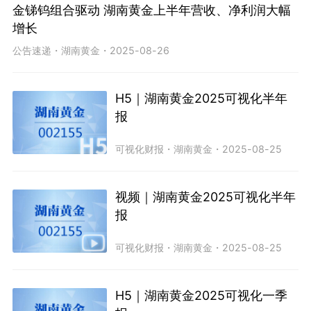
金锑钨组合驱动 湖南黄金上半年营收、净利润大幅
增长
公告速递
・
湖南黄金
・
2025-08-26
H5｜湖南黄金2025可视化半年
报
可视化财报
・
湖南黄金
・
2025-08-25
视频｜湖南黄金2025可视化半年
报
可视化财报
・
湖南黄金
・
2025-08-25
H5｜湖南黄金2025可视化一季