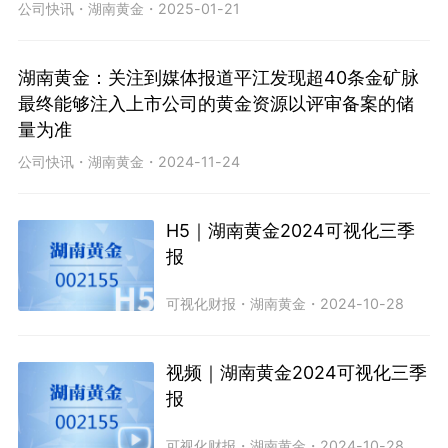
公司快讯
・
湖南黄金
・
2025-01-21
湖南黄金：关注到媒体报道平江发现超40条金矿脉
最终能够注入上市公司的黄金资源以评审备案的储
量为准
公司快讯
・
湖南黄金
・
2024-11-24
H5｜湖南黄金2024可视化三季
报
可视化财报
・
湖南黄金
・
2024-10-28
视频｜湖南黄金2024可视化三季
报
可视化财报
・
湖南黄金
・
2024-10-28