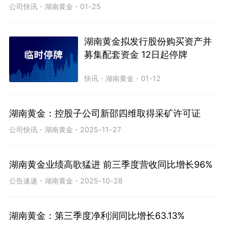
公司快讯
・
湖南黄金
・
01-25
湖南黄金拟发行股份购买资产并
募集配套资金 12日起停牌
快讯
・
湖南黄金
・
01-12
湖南黄金：控股子公司新邵四维取得采矿许可证
公司快讯
・
湖南黄金
・
2025-11-27
湖南黄金业绩高歌猛进 前三季度营收同比增长96%
公告速递
・
湖南黄金
・
2025-10-28
湖南黄金：第三季度净利润同比增长63.13%