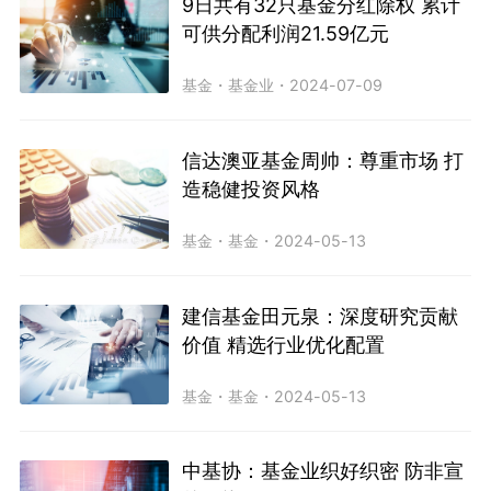
9日共有32只基金分红除权 累计
可供分配利润21.59亿元
基金
・
基金业
・
2024-07-09
信达澳亚基金周帅：尊重市场 打
造稳健投资风格
基金
・
基金
・
2024-05-13
建信基金田元泉：深度研究贡献
价值 精选行业优化配置
基金
・
基金
・
2024-05-13
中基协：基金业织好织密 防非宣