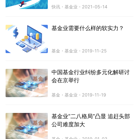
快讯
・
基金业
・
2021-05-14
基金业需要什么样的软实力？
基金
・
基金业
・
2019-11-25
中国基金行业纠纷多元化解研讨
会在京举行
基金
・
基金业
・
2019-11-19
基金业“二八格局”凸显 追赶头部
公司难度加大
基金
・
基金业
・
2019-01-03