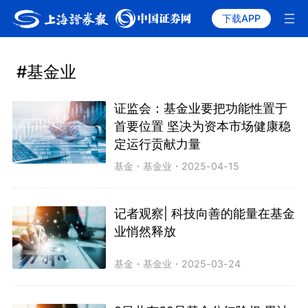
下载APP
#基金业
证监会：基金业要把功能性置于
首要位置 坚决为资本市场健康稳
定运行贡献力量
基金
・
基金业
・
2025-04-15
记者观察| 科技向善的能量在基金
业悄然释放
基金
・
基金业
・
2025-03-24