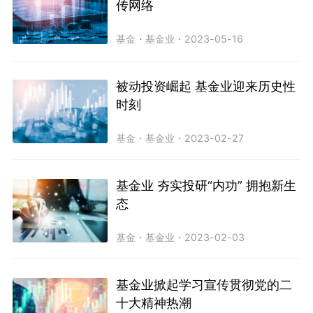
传网络
基金
・
基金业
・
2023-05-16
被动投资崛起 基金业迎来历史性
时刻
基金
・
基金业
・
2023-02-27
基金业 夯实投研“内功” 拥抱新生
态
基金
・
基金业
・
2023-02-03
基金业掀起学习宣传贯彻党的二
十大精神热潮