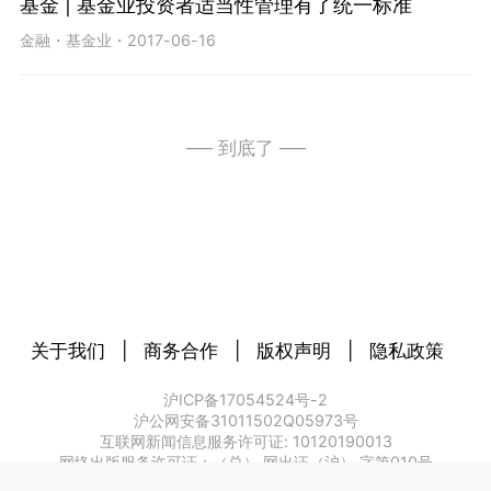
基金 | 基金业投资者适当性管理有了统一标准
金融
・
基金业
・
2017-06-16
── 到底了 ──
关于我们
|
商务合作
|
版权声明
|
隐私政策
沪ICP备17054524号-2
沪公网安备31011502Q05973号
互联网新闻信息服务许可证: 10120190013
网络出版服务许可证：（总） 网出证（沪） 字第010号
增值电信业务经营许可证：沪B2-20180571