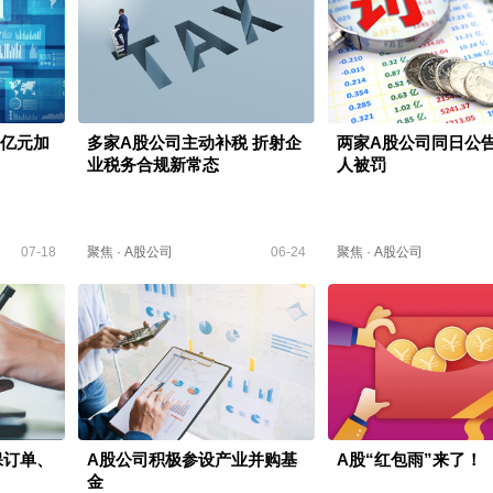
0亿元加
多家A股公司主动补税 折射企
两家A股公司同日公
业税务合规新常态
人被罚
07-18
聚焦
·
A股公司
06-24
聚焦
·
A股公司
保订单、
A股公司积极参设产业并购基
A股“红包雨”来了！
金