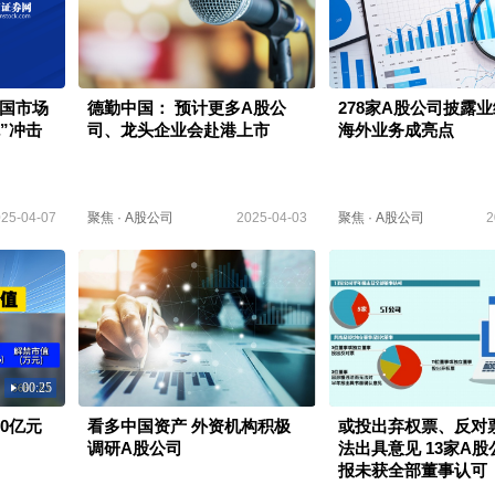
国市场
德勤中国： 预计更多A股公
278家A股公司披露
”冲击
司、龙头企业会赴港上市
海外业务成亮点
25-04-07
聚焦
·
A股公司
2025-04-03
聚焦
·
A股公司
2
00:25
0亿元
看多中国资产 外资机构积极
或投出弃权票、反对票
调研A股公司
法出具意见 13家A
报未获全部董事认可