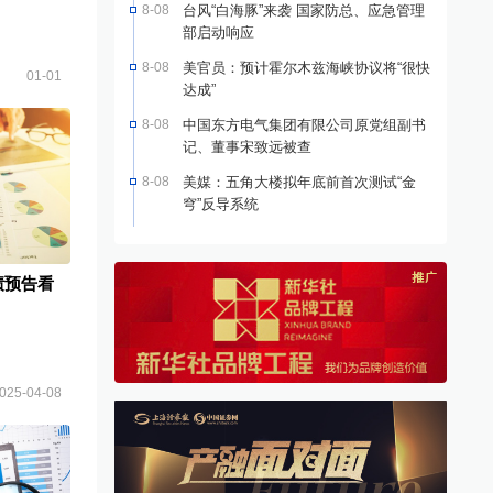
8-08
台风“白海豚”来袭 国家防总、应急管理
部启动响应
8-08
美官员：预计霍尔木兹海峡协议将“很快
01-01
达成”
8-08
中国东方电气集团有限公司原党组副书
记、董事宋致远被查
8-08
美媒：五角大楼拟年底前首次测试“金
穹”反导系统
绩预告看
025-04-08