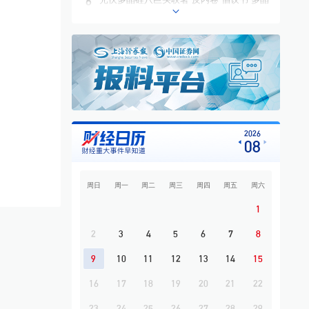
6
硅价格有望回升至成本线以上
7
百亿级项目搁浅牵出债务“隐雷” *ST亿晶财
务疑云引来监管追问
8
从AI硬件到AI应用 私募科技赛道布局发生
结构性变化
9
“意外”之夜，油、金、银齐涨
10
上半年市场行情整体上行 中国稀土归母净
2026
08
利润同比增长46.53%
周日
周一
周二
周三
周四
周五
周六
1
2
3
4
5
6
7
8
9
10
11
12
13
14
15
16
17
18
19
20
21
22
23
24
25
26
27
28
29