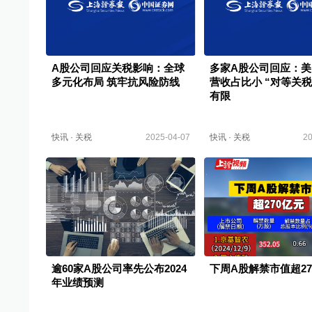
A股公司回应关税影响：全球
多家A股公司回应：美
多元化布局 筑牢抗风险防线
营收占比小 “对等关税
有限
快讯
·
关税
2025-04-07
快讯
·
关税
20
逾60家A股公司率先公布2024
下周A股解禁市值超27
年业绩预测