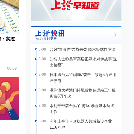
告：实控
8-08
台风“白海豚”强势来袭 降水极端性突出
8-08
知情人士称美军高层正寻求对伊战事“退
出路径”
06-09
8-08
日本遭台风“白海豚”袭击 致超5万户用
户停电
8-08
港珠澳大桥澳门跨境货物转运站三年服
务逾8万车次
8-08
水利部部署台风“白海豚”暴雨洪水防御
工作
8-08
今年上半年人形机器人领域新设企业
11.6万户