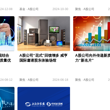
24-12-08
基金
·
A股公司
2024-10-30
聚焦
·
A股公司
2
现结合
A股公司“花式”回馈增多 咸亨
A股公司向外传递新
质量优
国际邀请股东体验场馆
力“新名片”
24-08-12
聚焦
·
A股公司
2024-06-18
聚焦
·
A股公司
2