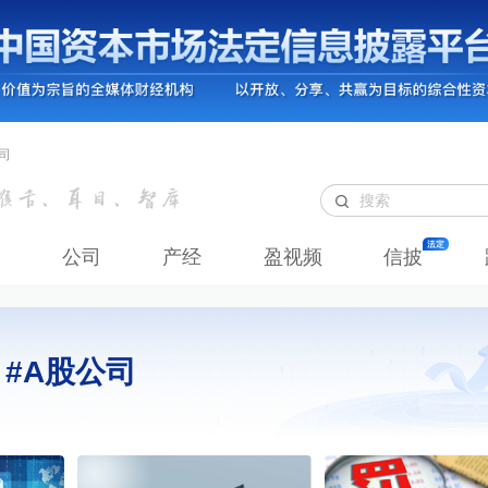
司
公司
产经
盈视频
信披
#A股公司