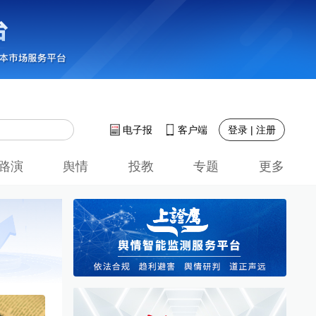
登录 | 注册
电子报
客户端
路演
舆情
投教
专题
更多