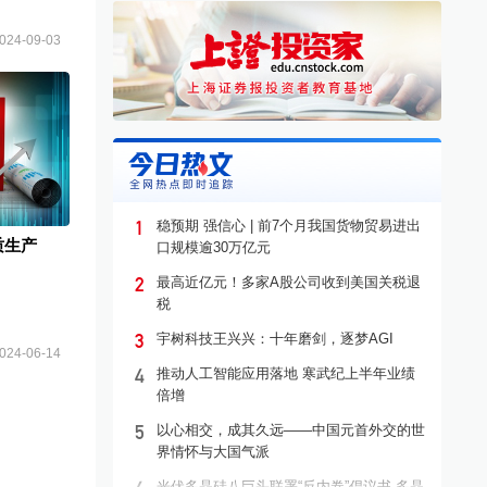
024-09-03
1
稳预期 强信心 | 前7个月我国货物贸易进出
质生产
口规模逾30万亿元
2
最高近亿元！多家A股公司收到美国关税退
税
3
宇树科技王兴兴：十年磨剑，逐梦AGI
024-06-14
4
推动人工智能应用落地 寒武纪上半年业绩
倍增
5
以心相交，成其久远——中国元首外交的世
界情怀与大国气派
光伏多晶硅八巨头联署“反内卷”倡议书 多晶