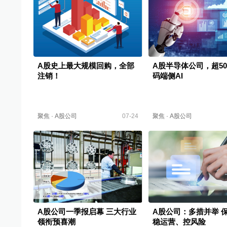
A股史上最大规模回购，全部
A股半导体公司，超5
注销！
码端侧AI
聚焦
·
A股公司
07-24
聚焦
·
A股公司
A股公司一季报启幕 三大行业
A股公司：多措并举 
领衔预喜潮
稳运营、控风险