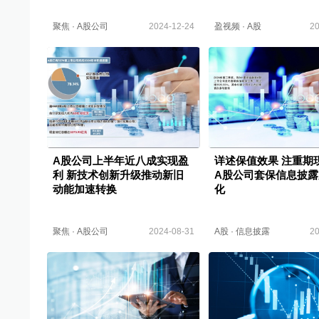
聚焦
·
A股公司
2024-12-24
盈视频
·
A股
20
A股公司上半年近八成实现盈
详述保值效果 注重期
利 新技术创新升级推动新旧
A股公司套保信息披露
动能加速转换
化
聚焦
·
A股公司
2024-08-31
A股
·
信息披露
20