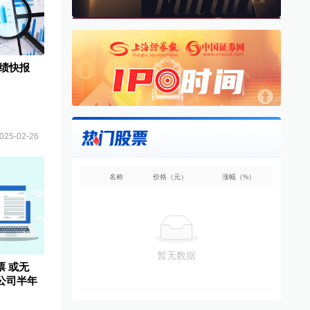
业绩快报
025-02-26
名称
价格（元）
涨幅（%）
暂无数据
 或无
股公司半年