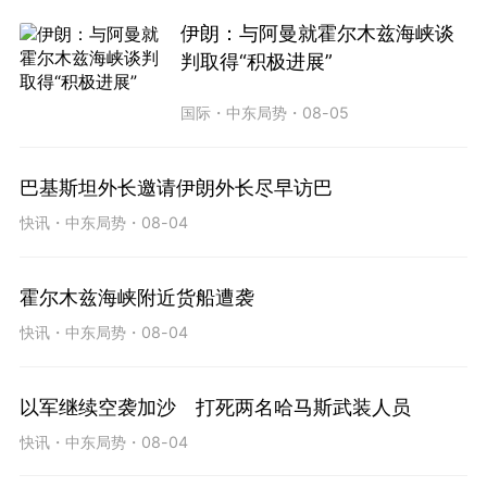
伊朗：与阿曼就霍尔木兹海峡谈
判取得“积极进展”
国际
・
中东局势
・
08-05
巴基斯坦外长邀请伊朗外长尽早访巴
快讯
・
中东局势
・
08-04
霍尔木兹海峡附近货船遭袭
快讯
・
中东局势
・
08-04
以军继续空袭加沙 打死两名哈马斯武装人员
快讯
・
中东局势
・
08-04