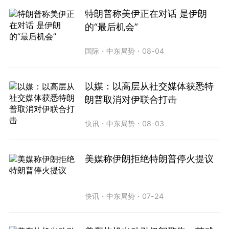
特朗普称美伊正在对话 是伊朗
的“最后机会”
国际
・
中东局势
・
08-04
以媒：以高层从社交媒体获悉特
朗普取消对伊联合打击
快讯
・
中东局势
・
08-03
美媒称伊朗拒绝特朗普停火提议
快讯
・
中东局势
・
07-24