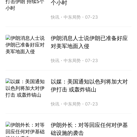
个小时
快讯
・
中东局势
・
07-23
伊朗消息人士说伊朗已准备好应
对美军地面入侵
快讯
・
中东局势
・
07-23
以媒：美国通知以色列将加大对
伊打击 或轰炸镐山
快讯
・
中东局势
・
07-23
伊朗外长：对等回应任何对伊基
础设施的袭击