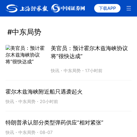
下载APP
#中东局势
美官员：预计霍尔木兹海峡协议
将“很快达成”
快讯
・
中东局势
・
17小时前
霍尔木兹海峡附近船只遇袭起火
快讯
・
中东局势
・
20小时前
特朗普承认部分类型弹药供应“相对紧张”
快讯
・
中东局势
・
08-07