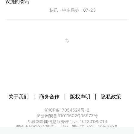
快讯
・
中东局势
・
07-23
关于我们
|
商务合作
|
版权声明
|
隐私政策
沪ICP备17054524号-2
沪公网安备31011502Q05973号
互联网新闻信息服务许可证: 10120190013
网络出版服务许可证：（总） 网出证（沪） 字第010号
增值电信业务经营许可证：沪B2-20180571