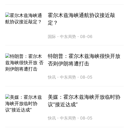
霍尔木兹海峡通航协议接近敲
定？
国际
・
中东局势
・
08-06
特朗普：霍尔木兹海峡很快开放
否则伊朗将遭打击
快讯
・
中东局势
・
08-05
美媒：霍尔木兹海峡开放临时协
议“接近达成”
快讯
・
中东局势
・
08-05