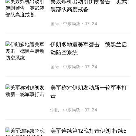
美轰炸机出动引伊朗警告 英武
装部队高度戒备
国际
・
中东局势
・
07-24
伊朗多地遭美军袭击 德黑兰启
动防空系统
国际
・
中东局势
・
07-24
美军称对伊朗发动新一轮军事打
击
快讯
・
中东局势
・
07-24
美军连续第12晚打击伊朗 持续5