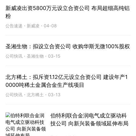
新威凌出资5800万元设立合资公司 布局超细高纯铝
粉
公告速递
・
新威凌
・
04-08
圣湘生物：拟设立合资公司 收购华斯无微100%股权
公司快讯
・
圣湘生物
・
03-15
北方稀土：拟斥资1.12亿元设立合资公司 建设年产1
0000吨稀土金属合金生产线项目
公司快讯
・
北方稀土
・
03-13
伯特利联合金润电气成立驱动科
技公司 向新兴装备领域延伸布局