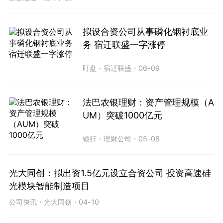
拟设合资公司从事磷化铟衬底业
务 宿迁联盛一字涨停
盯盘
・
宿迁联盛
・
06-09
法巴农银理财：资产管理规模（A
UM）突破1000亿元
银行
・
理财公司
・
05-08
光大同创：拟出资1.5亿元设立合资公司 投资高速硅
光模块智能制造项目
公司快讯
・
光大同创
・
04-10