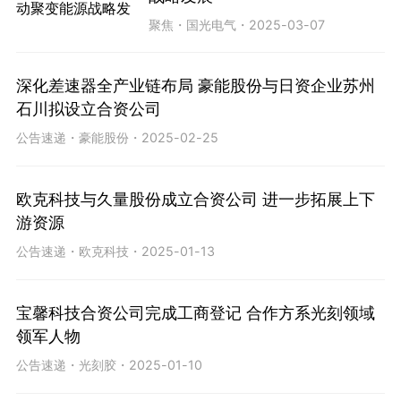
聚焦
・
国光电气
・
2025-03-07
深化差速器全产业链布局 豪能股份与日资企业苏州
石川拟设立合资公司
公告速递
・
豪能股份
・
2025-02-25
欧克科技与久量股份成立合资公司 进一步拓展上下
游资源
公告速递
・
欧克科技
・
2025-01-13
宝馨科技合资公司完成工商登记 合作方系光刻领域
领军人物
公告速递
・
光刻胶
・
2025-01-10