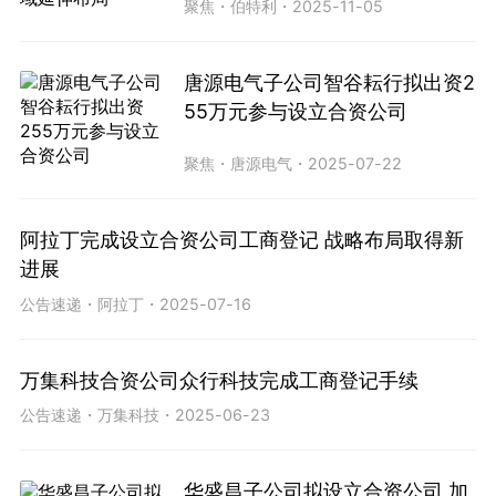
聚焦
・
伯特利
・
2025-11-05
唐源电气子公司智谷耘行拟出资2
55万元参与设立合资公司
聚焦
・
唐源电气
・
2025-07-22
阿拉丁完成设立合资公司工商登记 战略布局取得新
进展
公告速递
・
阿拉丁
・
2025-07-16
万集科技合资公司众行科技完成工商登记手续
公告速递
・
万集科技
・
2025-06-23
华盛昌子公司拟设立合资公司 加