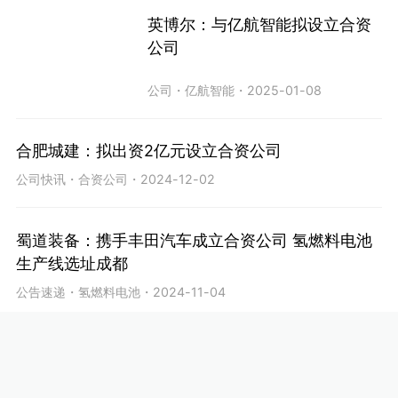
英博尔：与亿航智能拟设立合资
公司
公司
・
亿航智能
・
2025-01-08
合肥城建：拟出资2亿元设立合资公司
公司快讯
・
合资公司
・
2024-12-02
蜀道装备：携手丰田汽车成立合资公司 氢燃料电池
生产线选址成都
公告速递
・
氢燃料电池
・
2024-11-04
牵手华域上海 华翔股份拟设合资公司布局汽车赛道
公告速递
・
华翔股份
・
2024-10-07