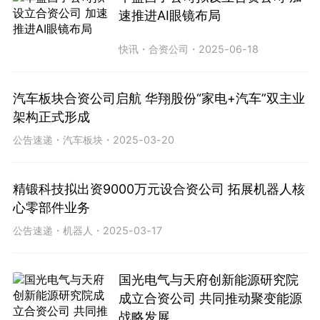
速推进AI眼镜布局
快讯
・
合资公司
・
2025-06-18
汽车板块合资公司启航 华翔股份“家电+汽车”双主业
架构正式形成
公告速递
・
汽车板块
・
2025-03-20
精锻科技拟出资9000万元设合资公司 拓展机器人核
心零部件业务
公告速递
・
机器人
・
2025-03-17
国光电气与天府创新能源研究院
成立合资公司 共同推动聚变能源
战略发展