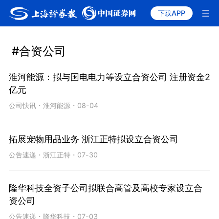
下载APP
#合资公司
淮河能源：拟与国电电力等设立合资公司 注册资金2
亿元
公司快讯
・
淮河能源
・
08-04
拓展宠物用品业务 浙江正特拟设立合资公司
公告速递
・
浙江正特
・
07-30
隆华科技全资子公司拟联合高管及高校专家设立合
资公司
公告速递
・
隆华科技
・
07-03