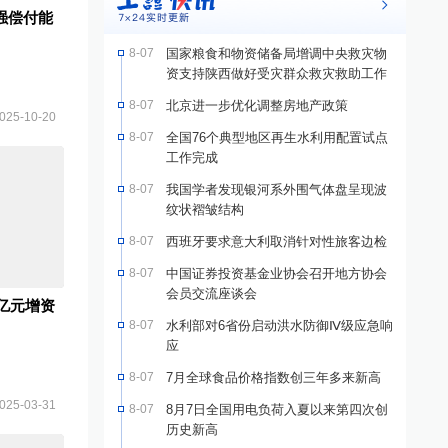
强偿付能
8-07
国家粮食和物资储备局增调中央救灾物
资支持陕西做好受灾群众救灾救助工作
8-07
北京进一步优化调整房地产政策
025-10-20
8-07
全国76个典型地区再生水利用配置试点
工作完成
8-07
我国学者发现银河系外围气体盘呈现波
纹状褶皱结构
8-07
西班牙要求意大利取消针对性旅客边检
8-07
中国证券投资基金业协会召开地方协会
会员交流座谈会
0亿元增资
8-07
水利部对6省份启动洪水防御Ⅳ级应急响
应
8-07
7月全球食品价格指数创三年多来新高
025-03-31
8-07
8月7日全国用电负荷入夏以来第四次创
历史新高