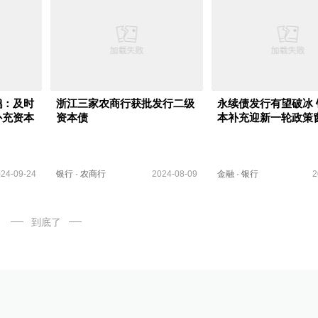
鹏：及时
浙江三家农商行获批发行二级
永续债发行有望破冰 
补充资本
资本债
本补充迎新一轮政策
24-09-24
银行
·
农商行
2024-08-09
金融
·
银行
2
到底了