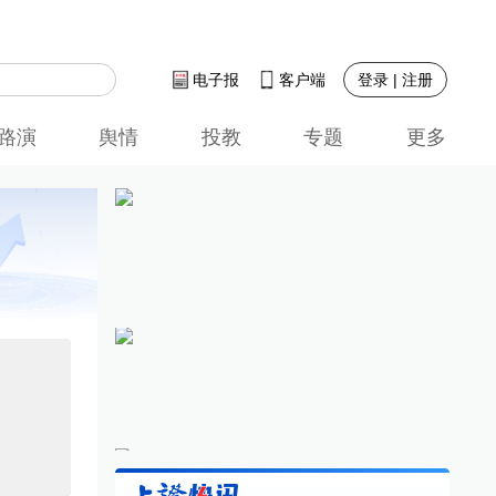
登录 | 注册
电子报
客户端
路演
舆情
投教
专题
更多