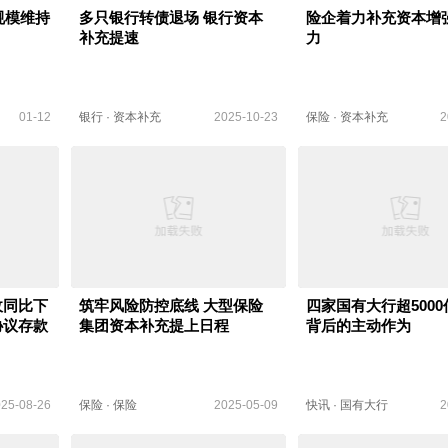
规模维持
多只银行转债退场 银行资本
险企着力补充资本增
补充提速
力
01-12
银行
·
资本补充
2025-10-23
保险
·
资本补充
2
收同比下
筑牢风险防控底线 大型保险
四家国有大行超500
协议存款
集团资本补充提上日程
背后的主动作为
25-08-26
保险
·
保险
2025-05-09
快讯
·
国有大行
2