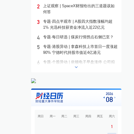
2
上证观察 | SpaceX财报给出的三道题该如
何答
3
专题·四点半观市 | A股四大指数涨幅均超
1% 光迅科技获资金净流入近22亿元
4
专题·每日研选 | 煤炭行情拐点右侧已至？
5
专题·港股异动 | 拿森科技上市首日一度涨超
90% 宁德时代持股市值近4亿港元
6
专题·个股异动 | 依顿电子早盘涨停 公司拟
募资20亿元投建高端PCB项目
7
专题·板块异动 | 铜箔概念走高 铜冠铜箔一
度涨停
8
专题·国际晨讯 | Alphabet启动250亿美元发
2026
08
债 美国将对多晶硅衍生品加征15%关税
9
开盘必读
周日
周一
周二
周三
周四
周五
周六
10
专题·市场探“涨” | 需求拉动 它们都在涨价
1