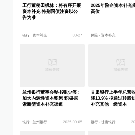
工行董秘田枫林：将有序开展
2025年险企资本补充
资本补充 特别国债注资以公
高位
告为准
银行
·
资本补充
03-27
保险
·
资本补充
兰州银行董事会秘书张少伟：
甘肃银行上半年总营
加大内源性资本积累 积极探
降13.9% 拟通过转股
索新型资本补充渠道
补充其他一级资本
银行
·
兰州银行
2025-09-05
银行
·
甘肃银行
20