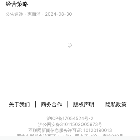
经营策略
公告速递
・
惠而浦
・
2024-08-30
关于我们
|
商务合作
|
版权声明
|
隐私政策
沪ICP备17054524号-2
沪公网安备31011502Q05973号
互联网新闻信息服务许可证: 10120190013
网络出版服务许可证：（总） 网出证（沪） 字第010号