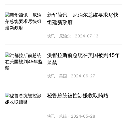
新华简讯｜尼泊尔总统要求尽快
组建新政府
快讯
・
尼泊尔
・
2024-07-13
洪都拉斯前总统在美国被判45年
监禁
快讯
・
美国
・
2024-06-27
秘鲁总统被控涉嫌收取贿赂
快讯
・
总统
・
2024-05-28