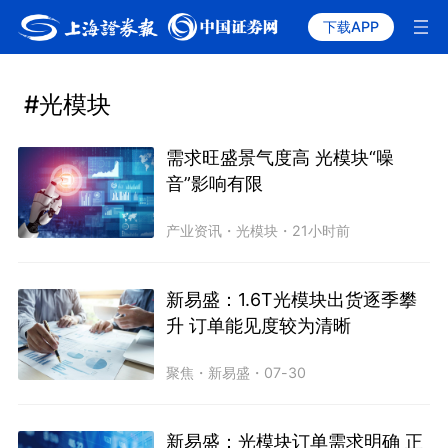
下载APP
#光模块
需求旺盛景气度高 光模块“噪
音”影响有限
产业资讯
・
光模块
・
21小时前
新易盛：1.6T光模块出货逐季攀
升 订单能见度较为清晰
聚焦
・
新易盛
・
07-30
新易盛：光模块订单需求明确 正