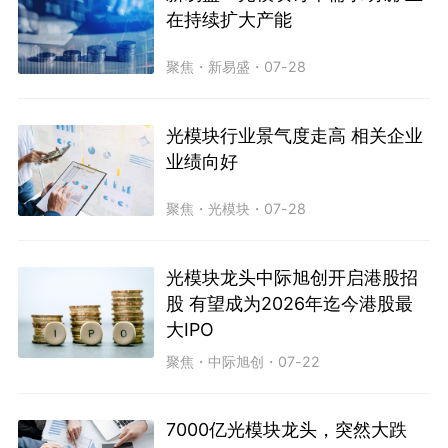
在持续扩大产能
聚焦
・
新易盛
・
07-28
光模块行业景气度走高 相关企业
业绩向好
聚焦
・
光模块
・
07-28
光模块龙头中际旭创开启港股招
股 有望成为2026年迄今港股最
大IPO
聚焦
・
中际旭创
・
07-22
7000亿光模块龙头，突然大跌