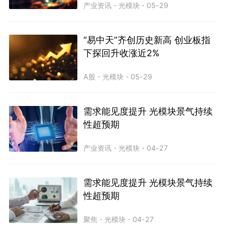
产业资讯
・
光模块
・
05-29
“易中天”齐创历史新高 创业板指
下探回升收涨近2%
A股
・
光模块
・
05-29
需求能见度提升 光模块景气持续
性超预期
产业资讯
・
光模块
・
04-27
需求能见度提升 光模块景气持续
性超预期
聚焦
・
光模块
・
04-27