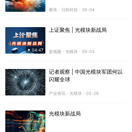
聚焦
・
日联科技
・
06-04
上证聚焦 | 光模块新战局
04:47
盈视频
・
光模块
・
06-03
记者观察 | 中国光模块军团何以
闪耀全球
产业资讯
・
光模块
・
05-29
光模块新战局