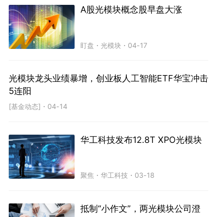
A股光模块概念股早盘大涨
盯盘
・
光模块
・
04-17
光模块龙头业绩暴增，创业板人工智能ETF华宝冲击
5连阳
[基金动态]
・
04-14
华工科技发布12.8T XPO光模块
聚焦
・
华工科技
・
03-18
抵制“小作文”，两光模块公司澄