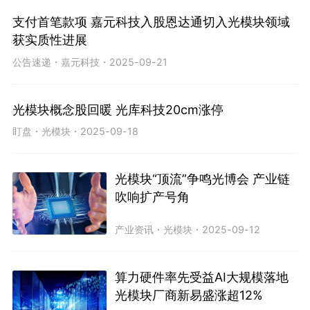
支付首笔款项 嘉元科技入股恩达通切入光模块领域
获实质性进展
公告速递
・
嘉元科技
・
2025-09-21
光模块概念股回暖 光库科技20cm涨停
盯盘
・
光模块
・
2025-09-18
光模块“顶流”争鸣光博会 产业链
吹响扩产号角
产业资讯
・
光模块
・
2025-09-12
算力硬件率先受益AI大规模落地
光模块厂商新易盛涨超12%