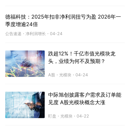
德福科技：2025年扣非净利润扭亏为盈 2026年一
季度增逾24倍
公告速递
・
净利润增长
・
04-24
跌超12%！千亿市值光模块龙
头，业绩为何不及预期？
A股
・
光模块
・
04-24
中际旭创披露客户需求及订单能
见度 A股光模块概念大涨
盯盘
・
光模块
・
04-22