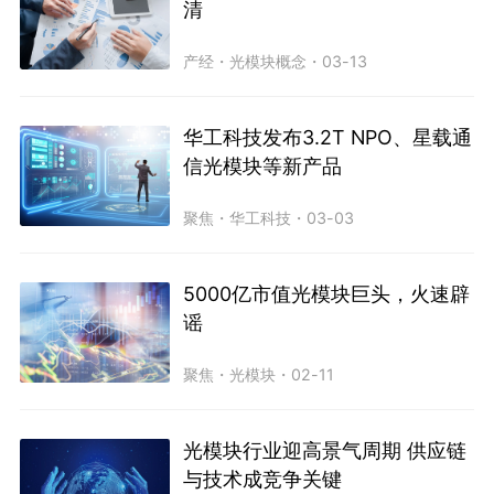
清
产经
・
光模块概念
・
03-13
华工科技发布3.2T NPO、星载通
信光模块等新产品
聚焦
・
华工科技
・
03-03
5000亿市值光模块巨头，火速辟
谣
聚焦
・
光模块
・
02-11
光模块行业迎高景气周期 供应链
与技术成竞争关键