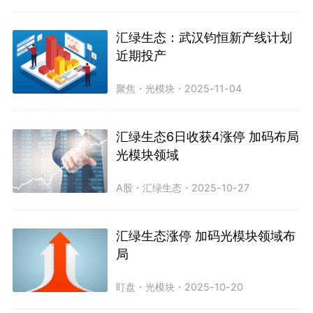
汇绿生态：武汉钧恒新产线计划
近期投产
聚焦
・
光模块
・
2025-11-04
汇绿生态6日收获4涨停 加码布局
光模块领域
A股
・
汇绿生态
・
2025-10-27
汇绿生态涨停 加码光模块领域布
局
盯盘
・
光模块
・
2025-10-20