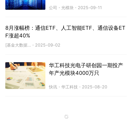
公司
・
光模块
・
2025-09-11
8月涨幅榜：通信ETF、人工智能ETF、通信设备ET
F涨超40%
[基金大数据...
・
2025-09-02
华工科技光电子研创园一期投产
年产光模块4000万只
快讯
・
华工科技
・
2025-08-20