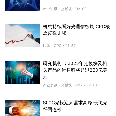
产业资讯
・
光模块
・
02-02
机构持续看好光通信板块 CPO概
念反弹走强
快讯
・
CPO
・
01-27
研究机构 ：2025年光模块及相
关产品的销售额将超过230亿美
元
产业资讯
・
光模块
・
2025-12-18
800G光模迎来需求高峰 长飞光
纤两连板