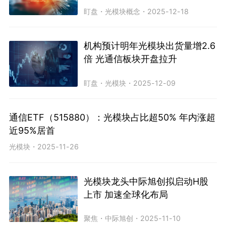
盯盘
・
光模块概念
・
2025-12-18
机构预计明年光模块出货量增2.6
倍 光通信板块开盘拉升
盯盘
・
光模块
・
2025-12-09
通信ETF（515880）：光模块占比超50% 年内涨超
近95%居首
光模块
・
2025-11-26
光模块龙头中际旭创拟启动H股
上市 加速全球化布局
聚焦
・
中际旭创
・
2025-11-10