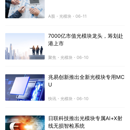
A股
・
光模块
・
06-11
7000亿市值光模块龙头，筹划赴
港上市
聚焦
・
光模块
・
06-10
兆易创新推出全新光模块专用MC
U
快讯
・
光模块
・
06-10
日联科技推出光模块专属AI+X射
线无损智检系统