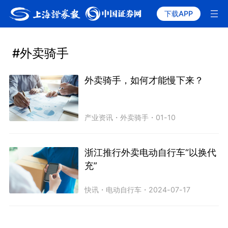
下载APP
#外卖骑手
外卖骑手，如何才能慢下来？
产业资讯
・
外卖骑手
・
01-10
浙江推行外卖电动自行车“以换代
充”
快讯
・
电动自行车
・
2024-07-17