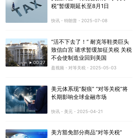
税”暂缓期延长至8月1日
快讯
・
特朗普
・
2025-07-08
“活不下去了！” 耐克等鞋类巨头
致信白宫 请求暂缓加征关税 关税
不会使制造业回到美国
00:27
盈视频
・
对等关税
・
2025-05-03
美元体系现“裂痕” “对等关税”将
长期影响全球金融市场
快讯
・
美元
・
2025-04-21
美方豁免部分商品“对等关税”