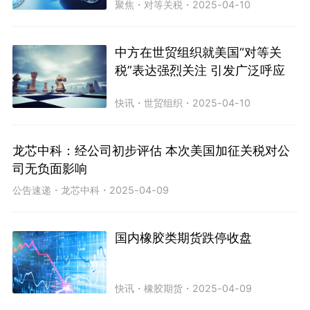
聚焦
・
对等关税
・
2025-04-10
中方在世贸组织就美国“对等关
税”表达强烈关注 引发广泛呼应
快讯
・
世贸组织
・
2025-04-10
龙芯中科：经公司初步评估 本次美国加征关税对公
司无负面影响
公告速递
・
龙芯中科
・
2025-04-09
国内橡胶类期货跌停收盘
快讯
・
橡胶期货
・
2025-04-09