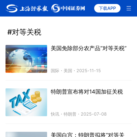
下载APP
#对等关税
美国免除部分农产品“对等关税”
国际
・
美国
・
2025-11-15
特朗普宣布将对14国加征关税
快讯
・
特朗普
・
2025-07-08
美国白宫：特朗普拟将“对等关