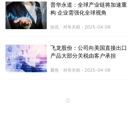
普华永道：全球产业链将加速重
构 企业需强化全球视角
快讯
・
对等关税
・
2025-04-08
飞龙股份：公司向美国直接出口
产品大部分关税由客户承担
聚焦
・
对等关税
・
2025-04-08