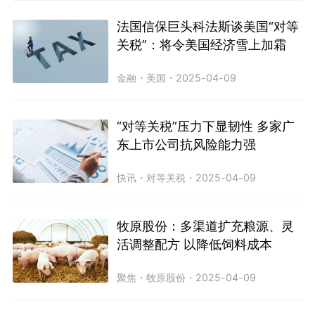
法国信保巨头科法斯谈美国“对等
关税”：将令美国经济雪上加霜
金融
・
美国
・
2025-04-09
“对等关税”压力下显韧性 多家广
东上市公司抗风险能力强
快讯
・
对等关税
・
2025-04-09
牧原股份：多渠道扩充粮源、灵
活调整配方 以降低饲料成本
聚焦
・
牧原股份
・
2025-04-09