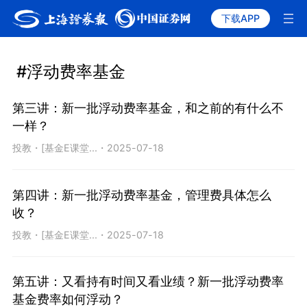
下载APP
#浮动费率基金
第三讲：新一批浮动费率基金，和之前的有什么不
一样？
投教
・
[基金E课堂...
・
2025-07-18
第四讲：新一批浮动费率基金，管理费具体怎么
收？
投教
・
[基金E课堂...
・
2025-07-18
第五讲：又看持有时间又看业绩？新一批浮动费率
基金费率如何浮动？