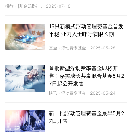
投教
・
[基金E课堂...
・
2025-07-18
16只新模式浮动管理费基金首发
平稳 业内人士呼吁着眼长期
基金
・
浮动费率基金
・
2025-05-28
首批新型浮动费率基金即将开
售！嘉实成长共赢混合基金5月2
7日起公开发售
快讯
・
浮动费率基金
・
2025-05-24
新一批浮动管理费基金最早5月2
7日开售