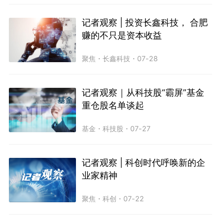
记者观察 | 投资长鑫科技， 合肥
赚的不只是资本收益
聚焦
・
长鑫科技
・
07-28
记者观察｜从科技股“霸屏”基金
重仓股名单谈起
基金
・
科技股
・
07-27
记者观察 | 科创时代呼唤新的企
业家精神
聚焦
・
科创
・
07-22