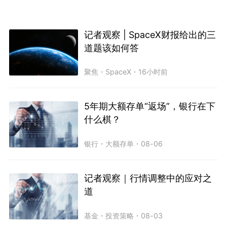
记者观察 | SpaceX财报给出的三
道题该如何答
聚焦
・
SpaceX
・
16小时前
5年期大额存单“返场”，银行在下
什么棋？
银行
・
大额存单
・
08-06
记者观察｜行情调整中的应对之
道
基金
・
投资策略
・
08-03