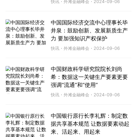
快讯
・
外滩金融峰会
・
2024-09-06
中国国际经济交流中心理事长毕
井泉：鼓励创新、发展新质生产
力 要加强知识产权保护
快讯
・
外滩金融峰会
・
2024-09-06
中国财政科学研究院院长刘尚
希：数据这一关键生产要素更要
强调“流通”和“使用”
快讯
・
外滩金融峰会
・
2024-09-06
中国银行原行长李礼辉：制定数
据共享基本规范 让数据要素动起
来、活起来、用起来