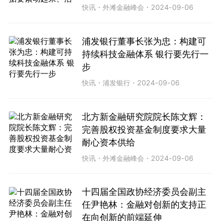
快讯
・
外滩金融峰会
・
2024-09-06
浦发银行董事长张为忠：构建可
持续科技金融体系 银行要先行一
步
快讯
・
浦发银行
・
2024-09-06
北方新金融研究院院长陈文辉：
完善股权投资基金制度要求大量
耐心资本供给
快讯
・
外滩金融峰会
・
2024-09-06
十四届全国政协经济委员会副主
任尹艳林：金融对创新的支持正
在向创新的前端延伸