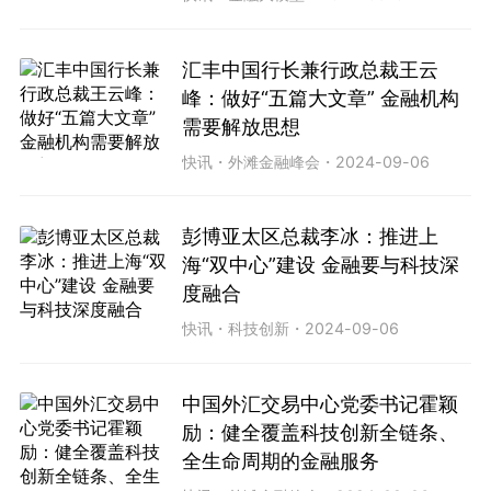
汇丰中国行长兼行政总裁王云
峰：做好“五篇大文章” 金融机构
需要解放思想
快讯
・
外滩金融峰会
・
2024-09-06
彭博亚太区总裁李冰：推进上
海“双中心”建设 金融要与科技深
度融合
快讯
・
科技创新
・
2024-09-06
中国外汇交易中心党委书记霍颖
励：健全覆盖科技创新全链条、
全生命周期的金融服务