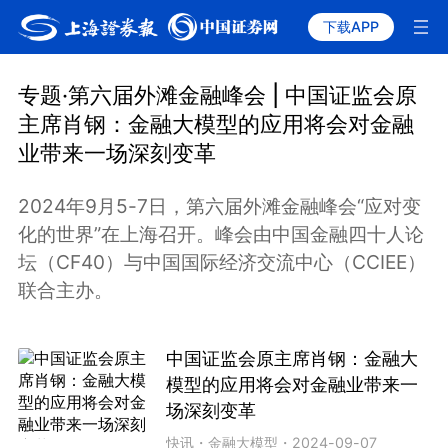
下载APP
专题·第六届外滩金融峰会 | 中国证监会原
主席肖钢：金融大模型的应用将会对金融
业带来一场深刻变革
2024年9月5-7日，第六届外滩金融峰会“应对变
化的世界”在上海召开。峰会由中国金融四十人论
坛（CF40）与中国国际经济交流中心（CCIEE）
联合主办。
中国证监会原主席肖钢：金融大
模型的应用将会对金融业带来一
场深刻变革
快讯
・
金融大模型
・
2024-09-07