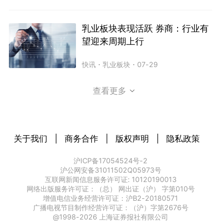
乳业板块表现活跃 券商：行业有
望迎来周期上行
快讯
・
乳业板块
・
07-29
查看更多
关于我们
|
商务合作
|
版权声明
|
隐私政策
沪ICP备17054524号-2
沪公网安备31011502Q05973号
互联网新闻信息服务许可证: 10120190013
网络出版服务许可证：（总） 网出证（沪） 字第010号
增值电信业务经营许可证：沪B2-20180571
广播电视节目制作经营许可证：（沪）字第2676号
@1998-
2026
上海证券报社有限公司