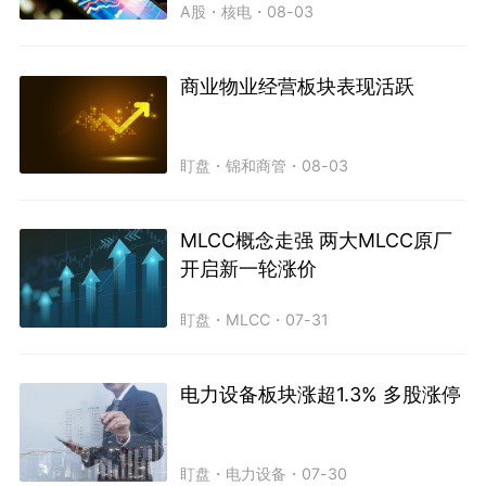
A股
・
核电
・
08-03
商业物业经营板块表现活跃
盯盘
・
锦和商管
・
08-03
MLCC概念走强 两大MLCC原厂
开启新一轮涨价
盯盘
・
MLCC
・
07-31
电力设备板块涨超1.3% 多股涨停
盯盘
・
电力设备
・
07-30