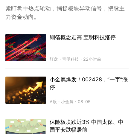
紧盯盘中热点轮动，捕捉板块异动信号，把脉主
力资金动向。
铜箔概念走高 宝明科技涨停
盯盘
・
宝明科技
・
22小时前
小金属爆发！002428，“一字”涨
停
A股
・
小金属
・
08-05
保险板块跌近3% 中国太保、中
国平安跌幅居前