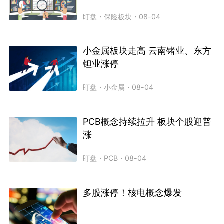
盯盘
・
保险板块
・
08-04
小金属板块走高 云南锗业、东方
钽业涨停
盯盘
・
小金属
・
08-04
PCB概念持续拉升 板块个股迎普
涨
盯盘
・
PCB
・
08-04
多股涨停！核电概念爆发