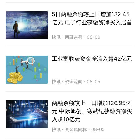
5日两融余额较上日增加132.45
亿元 电子行业获融资净买入居首
快讯
・
两融余额
・
08-06
工业富联获资金净流入超42亿元
快讯
・
资金流向
・
08-05
两融余额较上一日增加126.95亿
元 中际旭创、寒武纪获融资净买
入超10亿元
快讯
・
资金风向标
・
08-05