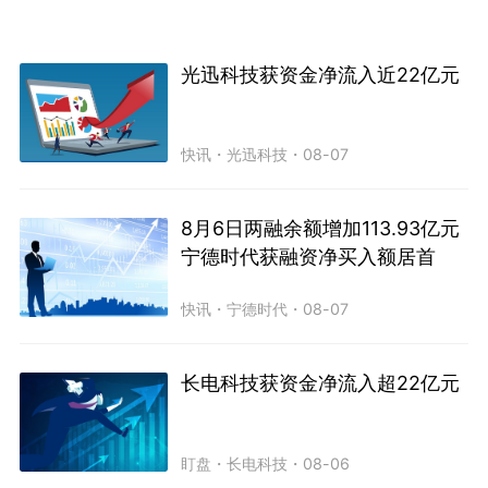
光迅科技获资金净流入近22亿元
快讯
・
光迅科技
・
08-07
8月6日两融余额增加113.93亿元
宁德时代获融资净买入额居首
快讯
・
宁德时代
・
08-07
长电科技获资金净流入超22亿元
盯盘
・
长电科技
・
08-06