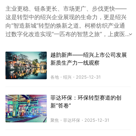
主业更稳、链条更长、市场更广、步伐更快——
这是转型中的绍兴企业展现的生命力，更是绍兴
向“智造新城”转型的焕新之道。柯桥纺织产业通
过数字化改造实现“一匹布的智慧之旅”，上虞医
...
越韵新声——绍兴上市公司发展
新质生产力一线观察
各地
・
绍兴
・
2025-12-31
菲达环保：环保转型赛道的创
新“答卷”
聚焦
・
菲达环保
・
2025-12-31