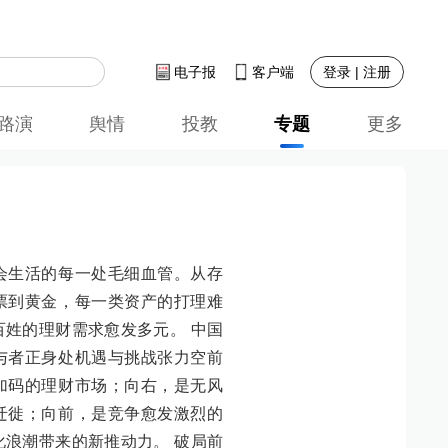
登录 | 注册
电子报
客户端
路演
舆情
投教
专题
更多
会生活的每一处毛细血管。从存
票到黄金，每一类资产的打理难
百姓的理财需求愈发多元。 中国
与者正身处机遇与挑战张力空前
加码的理财市场；向右，是无风
迁徙；向前，是竞争愈发激烈的
化浪潮带来的新推动力。 破局前