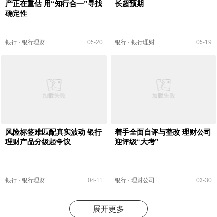
产正在重估 用“知行合一”寻找
长超预期
确定性
银行
·
银行理财
05-20
银行
·
银行理财
05-19
风险标签难匹配真实波动 银行
着手全面自评与整改 理财公司
理财产品分级起争议
迎评级“大考”
银行
·
银行理财
04-11
银行
·
理财公司
03-30
展开更多