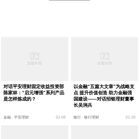
对话平安理财固定收益投资部
以金融“五篇大文章”为战略支
陈家林：“启元增强”系列产品
点 提升价值创造 助力金融强
是怎样炼成的？
国建设——对话招银理财董事
长吴涧兵
金融
·
平安理财
02-06
银行
·
银行理财
01-26