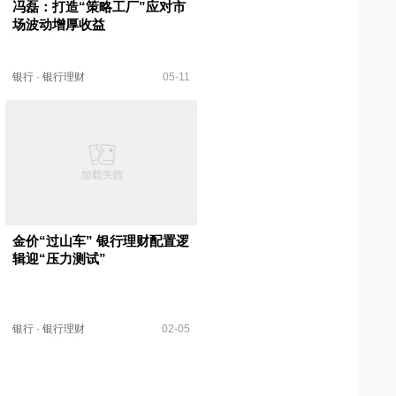
冯磊：打造“策略工厂”应对市
场波动增厚收益
银行
·
银行理财
05-11
金价“过山车” 银行理财配置逻
辑迎“压力测试”
银行
·
银行理财
02-05