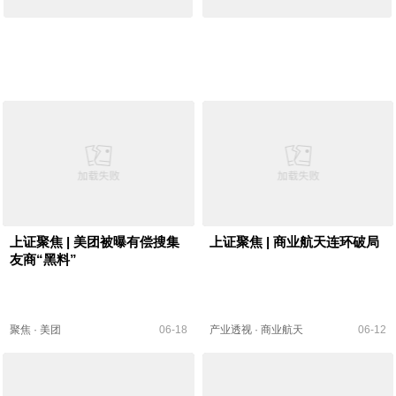
上证聚焦 | 美团被曝有偿搜集
上证聚焦 | 商业航天连环破局
友商“黑料”
聚焦
·
美团
06-18
产业透视
·
商业航天
06-12