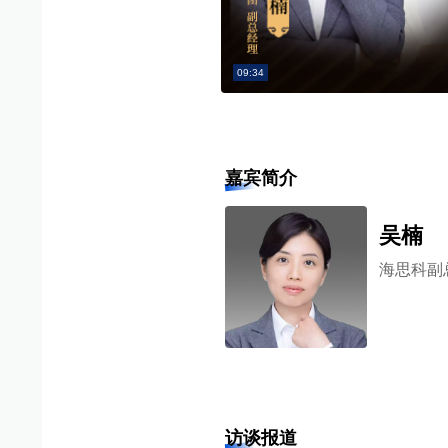
09:34
嘉宾简介
吴楠
海思科副
访谈报道