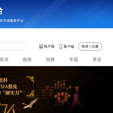
登录 | 注册
电子报
客户端
路演
舆情
投教
专题
更多