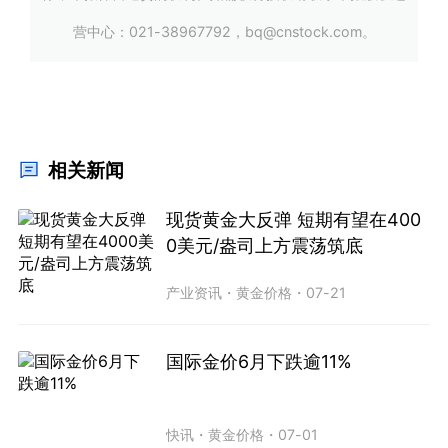
营中心：021-38967792，bq@cnstock.com。
相关新闻
现货黄金大反弹 短期有望在400
0美元/盎司上方震荡筑底
产业资讯
・
黄金价格
・
07-21
国际金价6月下跌逾11%
快讯
・
黄金价格
・
07-01