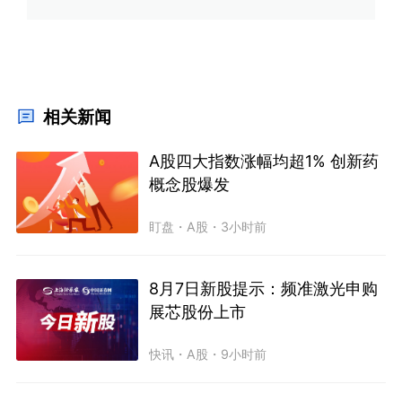
相关新闻
A股四大指数涨幅均超1% 创新药
概念股爆发
盯盘
・
A股
・
3小时前
8月7日新股提示：频准激光申购
展芯股份上市
快讯
・
A股
・
9小时前