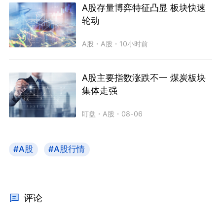
A股存量博弈特征凸显 板块快速
轮动
A股
・
A股
・
10小时前
A股主要指数涨跌不一 煤炭板块
集体走强
盯盘
・
A股
・
08-06
#A股
#A股行情
评论