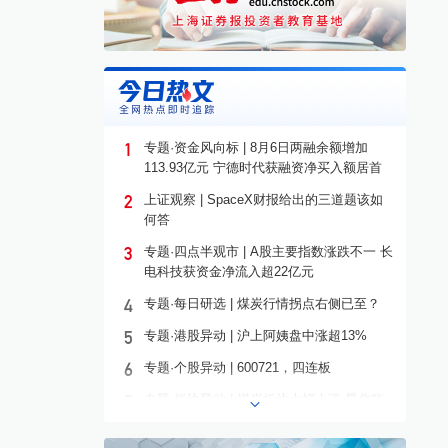
1
专题·资金风向标 | 8月6日两融余额增加
113.93亿元 宁德时代获融资净买入额居首
2
上证观察 | SpaceX财报给出的三道题该如
何答
3
专题·四点半观市 | A股主要指数涨跌不一 长
电科技获资金净流入超22亿元
4
专题·每日研选 | 煤炭行情拐点右侧已至？
5
专题·港股异动 | 沪上阿姨盘中涨超13%
6
专题·个股异动 | 600721，四连板
7
专题·板块异动 | 煤炭板块大幅上涨 昊华能
源等多股涨停