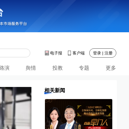
登录 | 注册
电子报
客户端
路演
舆情
投教
专题
更多
相关新闻