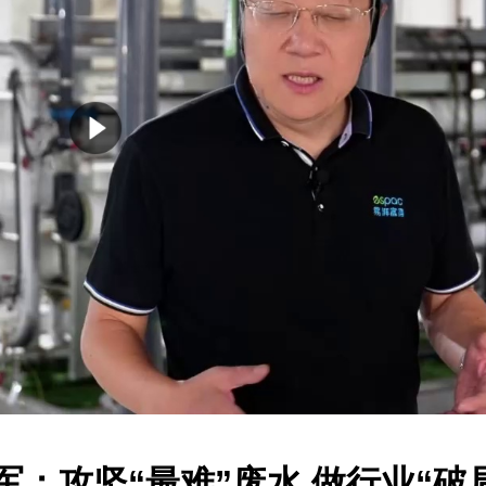
陆军：攻坚“最难”废水 做行业“破