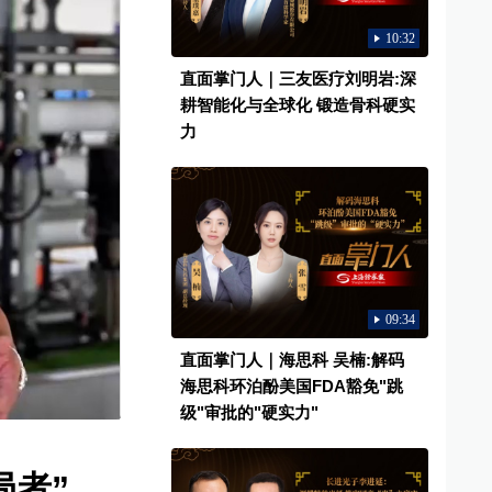
10:32
直面掌门人｜三友医疗刘明岩:深
耕智能化与全球化 锻造骨科硬实
力
09:34
直面掌门人｜海思科 吴楠:解码
海思科环泊酚美国FDA豁免"跳
级"审批的"硬实力"
局者”