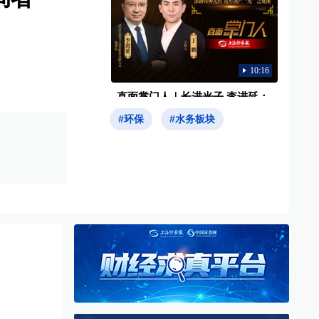
10:16
直面掌门人｜长进光子 李进延：
深耕特种光纤 筑牢国产“光”之底
#环保
#水务板块
座
15:03
直面掌门人｜共进股份王建祥：
国资赋能启新篇 硬核科技助转型