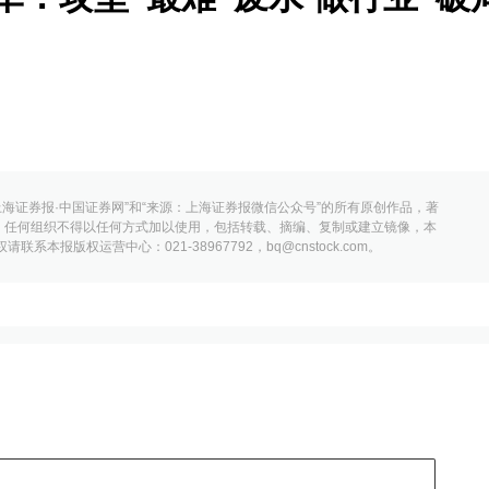
上海证券报·中国证券网”和“来源：上海证券报微信公众号”的所有原创作品，著
，任何组织不得以任何方式加以使用，包括转载、摘编、复制或建立镜像，本
本报版权运营中心：021-38967792，bq@cnstock.com。