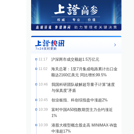
11:17
沪深两市成交额超1.5万亿元
11:02
海关总署：1至7月集成电路累计出口金
额达2160亿美元 同比增长99.5%
10:46
我国科研团队破解超导量子计算“速度
与保真度”矛盾
10:45
创业板指、科创综指盘中涨超2%
10:39
富时中国A50指数期货主力合约涨近
1%
10:39
港股大模型概念股走高 MINIMAX-W盘
中涨超17%