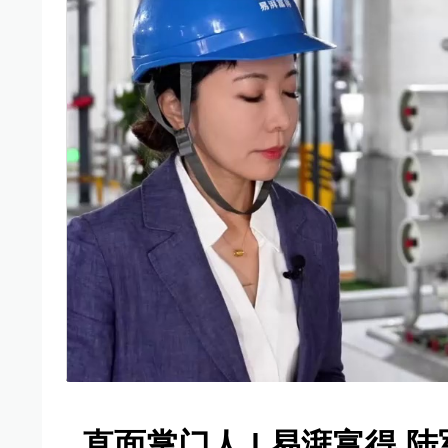
00:00
/
16:51
直面掌门人 | 易湃富得 