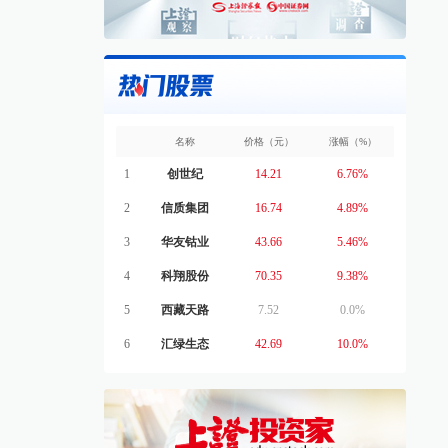
名称
价格（元）
涨幅（%）
1
创世纪
14.21
6.76%
2
信质集团
16.74
4.89%
3
华友钴业
43.66
5.46%
4
科翔股份
70.35
9.38%
5
西藏天路
7.52
0.0%
6
汇绿生态
42.69
10.0%