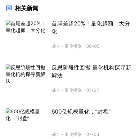
相关新闻
首尾差超20%！量化超额，大分
化
基金
・
量化投资
・
08-05
反思阶段性回撤 量化机构探寻新
解法
基金
・
量化投资
・
07-27
600亿规模量化，“封盘”
基金
・
量化投资
・
07-03